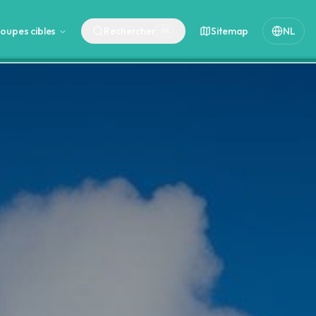
oupes cibles
Rechercher
Sitemap
NL
⌘
K