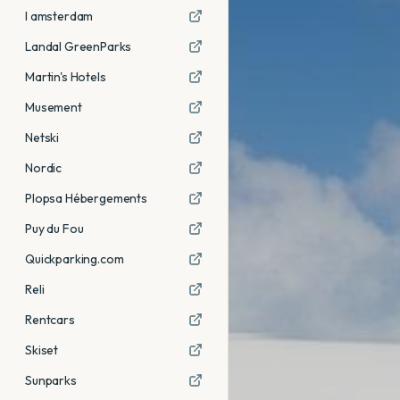
I amsterdam
Landal GreenParks
Martin's Hotels
Musement
Netski
Nordic
Plopsa Hébergements
Puy du Fou
Quickparking.com
Reli
Rentcars
Skiset
Sunparks