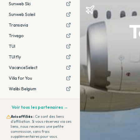
Sunweb Ski
Sunweb Soleil
T
Transavia
Trivago
TUI
TUI fly
VacanceSelect
Villa for You
Walibi Belgium
Voir tous les partenaires →
Avis affiliés :
Ce sont des liens
d'affiliation. Si vous réservez via ces
liens, nous recevons une petite
commission, sans frais
supplémentaires pour vous.