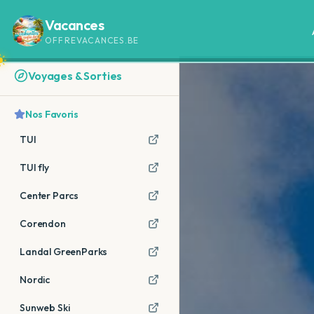
Vacances
OFFREVACANCES.BE
Voyages & Sorties
Nos Favoris
TUI
TUI fly
Center Parcs
Corendon
Landal GreenParks
Nordic
Sunweb Ski