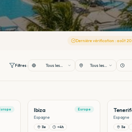
Dernière vérification :
août
20
Filtres :
Tous les
Tous les
Continents
Types
Ibiza
Tenerif
Europe
Europe
Espagne
Espagne
île
< 4h
île