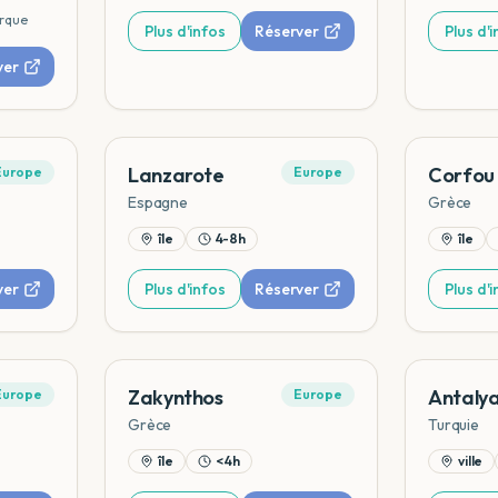
rque
Plus d'infos
Réserver
Plus d'
ver
Lanzarote
Corfou
Europe
Europe
Espagne
Grèce
île
4-8h
île
ver
Plus d'infos
Réserver
Plus d'
Zakynthos
Antaly
Europe
Europe
Grèce
Turquie
île
< 4h
ville