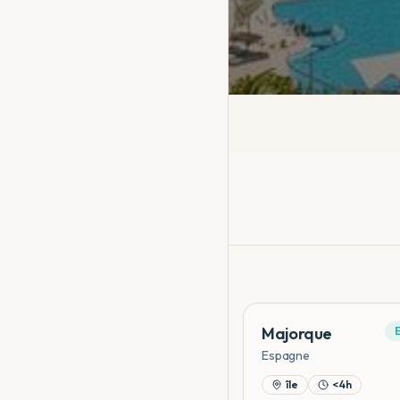
Majorque
Espagne
île
< 4h