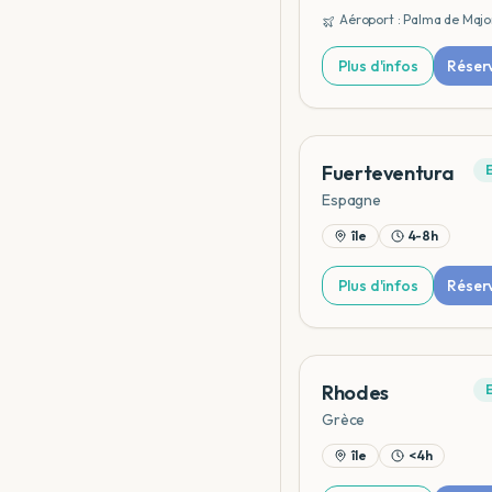
Aéroport :
Palma de Majo
Plus d'infos
Réser
Fuerteventura
Espagne
île
4-8h
Plus d'infos
Réser
Rhodes
Grèce
île
< 4h