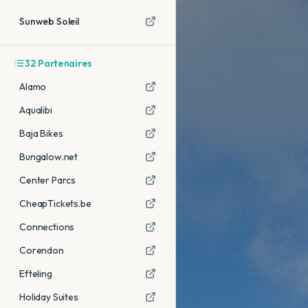
Sunweb Soleil
32
Partenaires
Alamo
Aqualibi
Baja Bikes
Bungalow.net
Center Parcs
CheapTickets.be
Connections
Corendon
Efteling
Holiday Suites