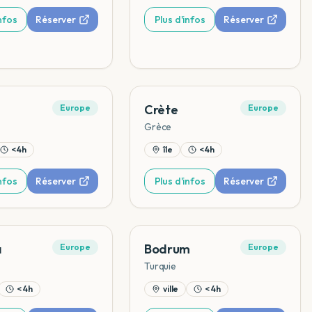
infos
Réserver
Plus d'infos
Réserver
Crète
Europe
Europe
Grèce
< 4h
île
< 4h
infos
Réserver
Plus d'infos
Réserver
a
Bodrum
Europe
Europe
Turquie
< 4h
ville
< 4h