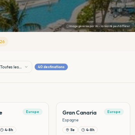
Image générée par IA - la réalité peut différer
26
Toutes les
40
destinations
Durées
e
Gran Canaria
Europe
Europe
Espagne
4-8h
île
4-8h