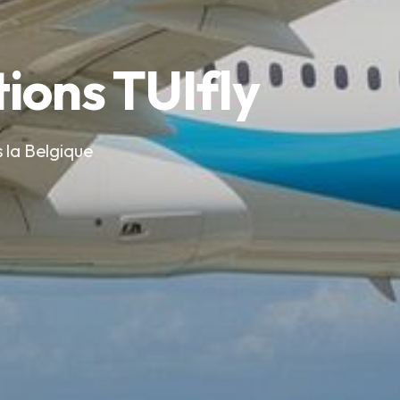
tions TUIfly
 la Belgique