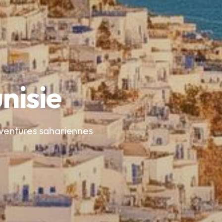
nisie
 aventures sahariennes