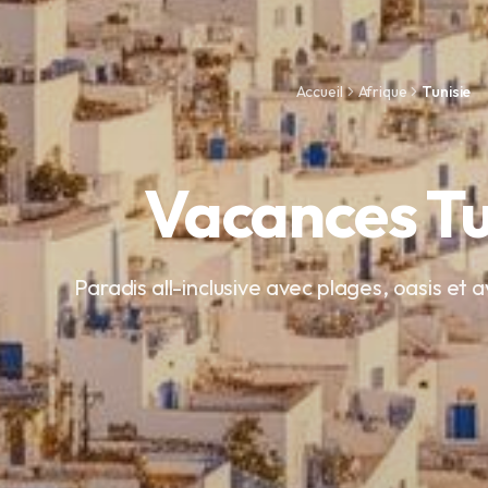
Accueil
Afrique
Tunisie
Vacances Tu
Paradis all-inclusive avec plages, oasis et