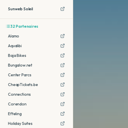
Sunweb Soleil
32
Partenaires
Alamo
Aqualibi
Baja Bikes
Bungalow.net
Center Parcs
CheapTickets.be
Connections
Corendon
Efteling
Holiday Suites