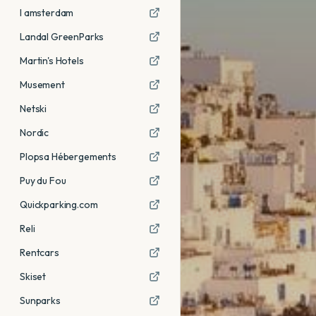
I amsterdam
Landal GreenParks
Martin's Hotels
Musement
Netski
Nordic
Plopsa Hébergements
Puy du Fou
Quickparking.com
Reli
Rentcars
Skiset
Sunparks