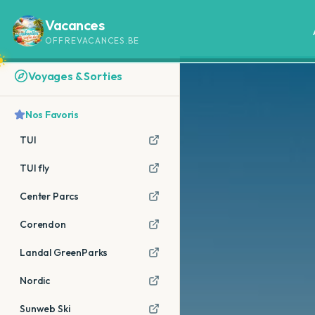
Vacances
OFFREVACANCES.BE
Voyages & Sorties
Nos Favoris
TUI
TUI fly
Center Parcs
Corendon
Landal GreenParks
Nordic
Sunweb Ski