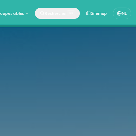
oupes cibles
Rechercher
Sitemap
NL
⌘
K