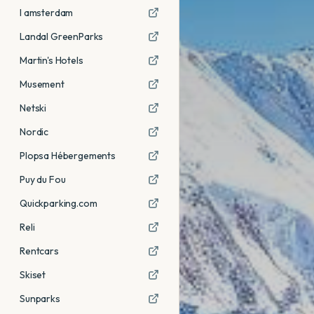
I amsterdam
Landal GreenParks
Martin's Hotels
Musement
Netski
Nordic
Plopsa Hébergements
Puy du Fou
Quickparking.com
Reli
Rentcars
Skiset
Sunparks