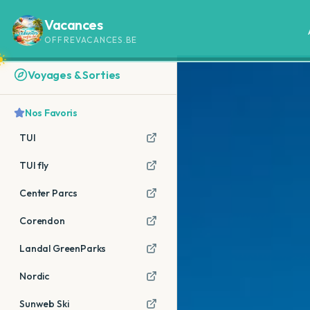
Vacances
OFFREVACANCES.BE
Voyages & Sorties
Nos Favoris
TUI
TUI fly
Center Parcs
Corendon
Landal GreenParks
Nordic
Sunweb Ski