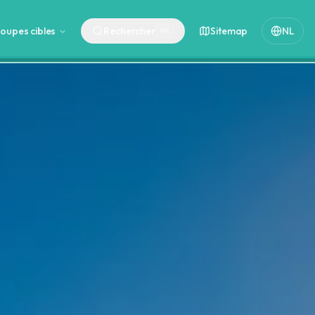
oupes cibles
Rechercher
Sitemap
NL
⌘
K