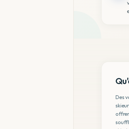
Qu'
Des v
skieur
offre
souff