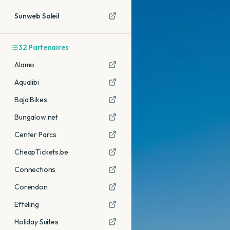
Sunweb Soleil
32
Partenaires
Alamo
Aqualibi
Baja Bikes
Bungalow.net
Center Parcs
CheapTickets.be
Connections
Corendon
Efteling
Holiday Suites