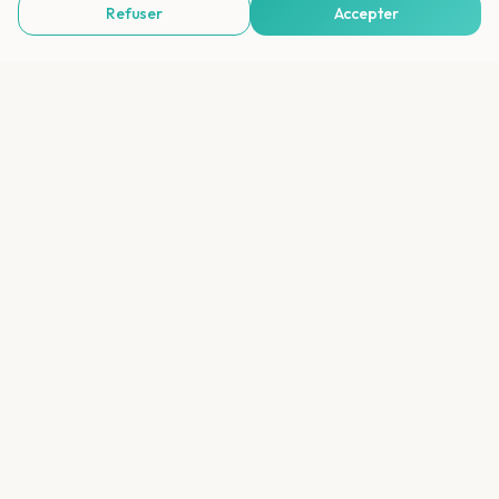
Refuser
Accepter
Voir Agences de Voyages & Organisations
Dois-je réserver les soins spa à l'avance ?
Existe-t-il des hôtels wellness sans enfants
?
Que dois-je emporter dans un hôtel
wellness ?