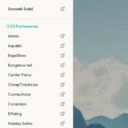
Sunweb Soleil
32
Partenaires
Alamo
Aqualibi
Baja Bikes
Bungalow.net
Center Parcs
CheapTickets.be
Connections
Corendon
Efteling
Holiday Suites