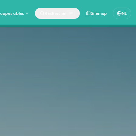
oupes cibles
Rechercher
Sitemap
NL
⌘
K