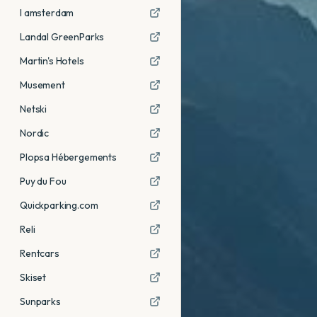
I amsterdam
Landal GreenParks
Martin's Hotels
Musement
Netski
Nordic
Plopsa Hébergements
Puy du Fou
Quickparking.com
Reli
Rentcars
Skiset
Sunparks