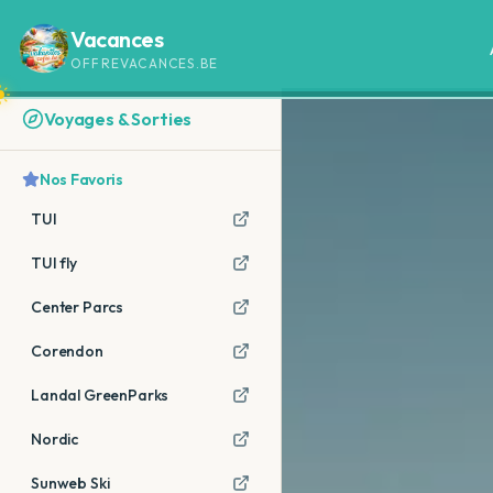
Vacances
OFFREVACANCES.BE
Voyages & Sorties
Nos Favoris
TUI
TUI fly
Center Parcs
Corendon
Landal GreenParks
Nordic
Sunweb Ski