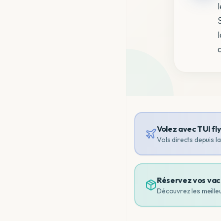
Volez avec TUI fl
Vols directs depuis l
Réservez vos vac
Découvrez les meille