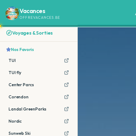
Vacances
OFFREVACANCES.BE
Voyages & Sorties
Nos Favoris
TUI
TUI fly
Center Parcs
Corendon
Landal GreenParks
Nordic
Sunweb Ski