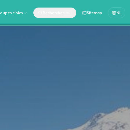
oupes cibles
Rechercher
Sitemap
NL
⌘
K