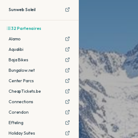
Sunweb Soleil
32
Partenaires
Alamo
Aqualibi
Baja Bikes
Bungalow.net
Center Parcs
CheapTickets.be
Connections
Corendon
Efteling
Holiday Suites