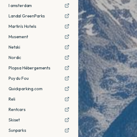
I amsterdam
Landal GreenParks
Martin's Hotels
Musement
Netski
Nordic
Plopsa Hébergements
Puy du Fou
Quickparking.com
Reli
Rentcars
Skiset
Sunparks