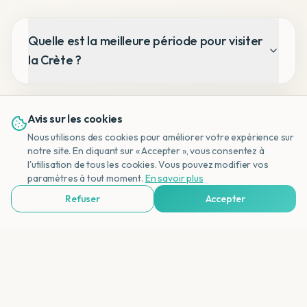
Quelle est la meilleure période pour visiter
la Crète ?
Comment se rendre en Crète depuis la
Avis sur les cookies
Belgique ?
Nous utilisons des cookies pour améliorer votre expérience sur
notre site. En cliquant sur « Accepter », vous consentez à
l'utilisation de tous les cookies. Vous pouvez modifier vos
NL
paramètres à tout moment.
En savoir plus
Quelle région de Crète est la plus belle ?
Refuser
Accepter
Voir Agences de Voyages & Organisations
La Crète est-elle adaptée aux vacances
actives ?