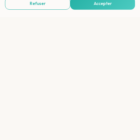
Refuser
Accepter
Voir Agences de Voyages & Organisations
Quelles compagnies aériennes desservent
la Gambie ?
Quelle est la meilleure période pour la
Gambie ?
La Gambie convient-elle pour un premier
voyage en Afrique ?
Que faire en Gambie ?