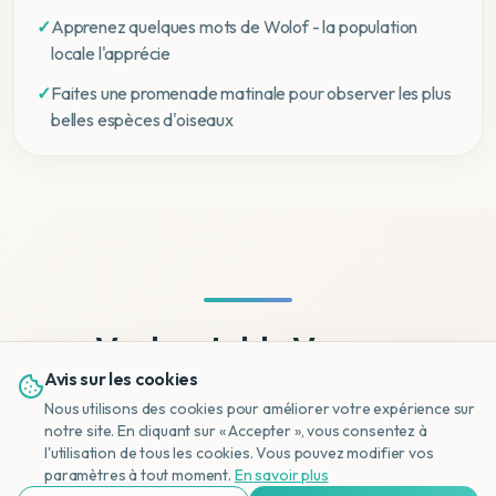
✓
Apprenez quelques mots de Wolof - la population
locale l'apprécie
✓
Faites une promenade matinale pour observer les plus
belles espèces d'oiseaux
Veelgestelde Vragen
Avis sur les cookies
Nous utilisons des cookies pour améliorer votre expérience sur
notre site. En cliquant sur « Accepter », vous consentez à
l'utilisation de tous les cookies. Vous pouvez modifier vos
Pourquoi la Gambie est-elle appelée 'The
NL
paramètres à tout moment.
En savoir plus
Smiling Coast' ?