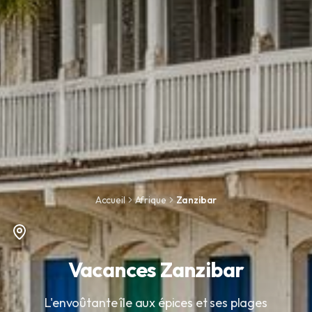
Accueil
Afrique
Zanzibar
Vacances Zanzibar
L'envoûtante île aux épices et ses plages