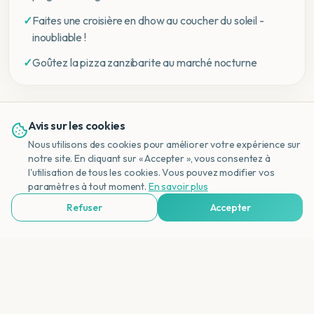
✓
Faites une croisière en dhow au coucher du soleil -
inoubliable !
✓
Goûtez la pizza zanzibarite au marché nocturne
Avis sur les cookies
Nous utilisons des cookies pour améliorer votre expérience sur
notre site. En cliquant sur « Accepter », vous consentez à
l'utilisation de tous les cookies. Vous pouvez modifier vos
NL
paramètres à tout moment.
En savoir plus
Veelgestelde Vragen
Refuser
Accepter
Voir Agences de Voyages & Organisations
Quelle est la meilleure période pour visiter
Zanzibar ?