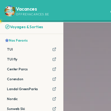
Vacances
OFFREVACANCES.BE
Voyages & Sorties
Nos Favoris
TUI
TUI fly
Center Parcs
Corendon
Landal GreenParks
Nordic
Sunweb Ski