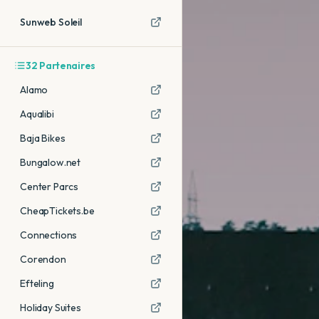
Sunweb Soleil
32
Partenaires
Alamo
Aqualibi
Baja Bikes
Bungalow.net
Center Parcs
CheapTickets.be
Connections
Corendon
Efteling
Holiday Suites