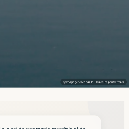
Image générée par IA - la réalité peut différer
vale, d'art de renommée mondiale et de