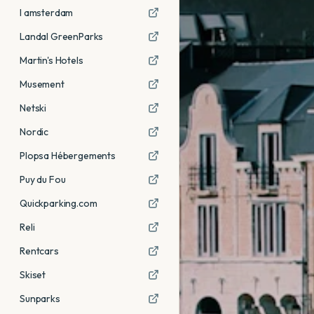
I amsterdam
Landal GreenParks
Martin's Hotels
Musement
Netski
Nordic
Plopsa Hébergements
Puy du Fou
Quickparking.com
Reli
Rentcars
Skiset
Sunparks