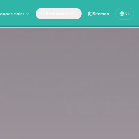
oupes cibles
Rechercher
Sitemap
NL
⌘
K