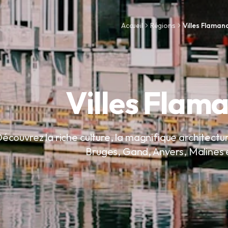
Accueil
Régions
Villes Flaman
Villes Flam
écouvrez la riche culture, la magnifique architecture
Bruges, Gand, Anvers, Malines 