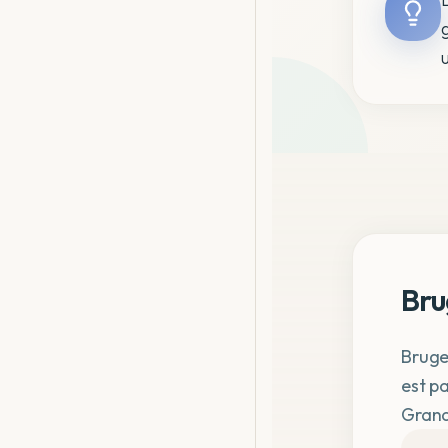
Bru
Bruge
est p
Grand