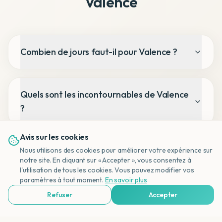
Valence
Combien de jours faut-il pour Valence ?
Quels sont les incontournables de Valence
?
Avis sur les cookies
Quelle est la meilleure période pour
Nous utilisons des cookies pour améliorer votre expérience sur
notre site. En cliquant sur « Accepter », vous consentez à
Valence ?
l'utilisation de tous les cookies. Vous pouvez modifier vos
NL
paramètres à tout moment.
En savoir plus
Refuser
Accepter
Voir Agences de Voyages & Organisations
Où manger la meilleure paella ?