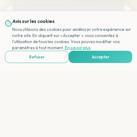
Avril est-il un bon moment pour des
Avis sur les cookies
vacances balnéaires ?
Nous utilisons des cookies pour améliorer votre expérience sur
notre site. En cliquant sur « Accepter », vous consentez à
l'utilisation de tous les cookies. Vous pouvez modifier vos
NL
paramètres à tout moment.
En savoir plus
Quels parcs d'attractions sont ouverts à
Refuser
Accepter
Pâques ?
Voir Agences de Voyages & Organisations