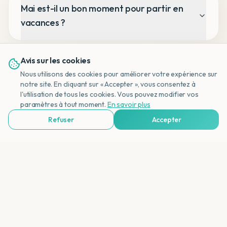
Mai est-il un bon moment pour partir en
vacances ?
Avis sur les cookies
Nous utilisons des cookies pour améliorer votre expérience sur
notre site. En cliquant sur « Accepter », vous consentez à
l'utilisation de tous les cookies. Vous pouvez modifier vos
NL
paramètres à tout moment.
En savoir plus
Refuser
Accepter
Voir Agences de Voyages & Organisations
Vacances
OFFREVACANCES.BE
Votre guide indépendant pour les vacances parfaites. Découvrez
tous les types de voyages et trouvez la destination de vos rêves.