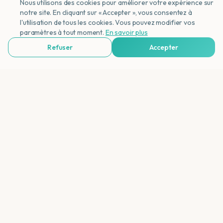
Nous utilisons des cookies pour améliorer votre expérience sur
de métro efficace — indispensable à Tokyo.
notre site. En cliquant sur « Accepter », vous consentez à
l'utilisation de tous les cookies. Vous pouvez modifier vos
NL
paramètres à tout moment.
En savoir plus
Refuser
Accepter
Voir Agences de Voyages & Organisations
Veelgestelde Vragen
Quelle est la meilleure période pour visiter
Tokyo ?
Tokyo est-elle chère ?