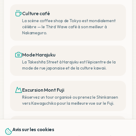
Culture café
La scène coffee shop de Tokyo est mondialement
célèbre — le Third Wave café à son meilleur à
Nakameguro.
Mode Harajuku
La Takeshita Street à Harajuku est l'épicentre de la
mode de rue japonaise et de la culture kawaii.
Excursion Mont Fuji
Réservez un tour organisé ou prenez le Shinkansen
vers Kawaguchiko pour la meilleure vue sur le Fuji.
IC Card
Avis sur les cookies
Achetez une carte Suica ou Pasmo pour le système