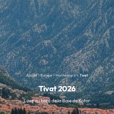
Accueil
Europe
Monténégro
Tivat
Tivat 2026
Luxe au bord de la Baie de Kotor