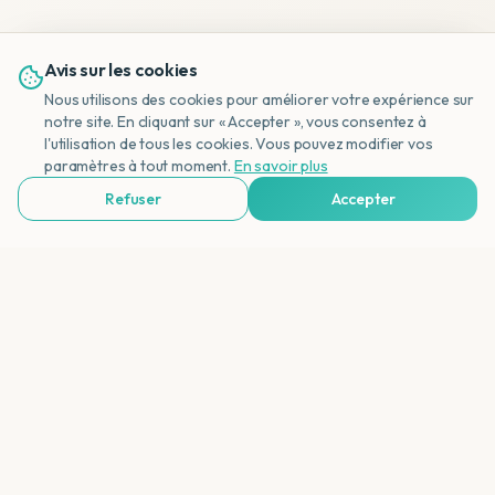
Avis sur les cookies
Qu'est-ce que Porto Montenegro ?
Nous utilisons des cookies pour améliorer votre expérience sur
notre site. En cliquant sur « Accepter », vous consentez à
l'utilisation de tous les cookies. Vous pouvez modifier vos
NL
Quelle est la distance jusqu'à Kotor ?
paramètres à tout moment.
En savoir plus
Refuser
Accepter
Voir Agences de Voyages & Organisations
Y a-t-il des plages à Tivat ?
Qu'est-ce qui rend Tivat spéciale ?
Comment se rendre à Tivat ?