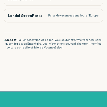
Landal GreenParks
Parcs de vacances dans toute l'Europe.
Lien affilié :
en réservant via ce lien, vous soutenez Offre Vacances sans
aucun frais supplémentaire. Les informations peuvent changer — vérifiez
toujours sur le site officiel de
VacanceSelect
.