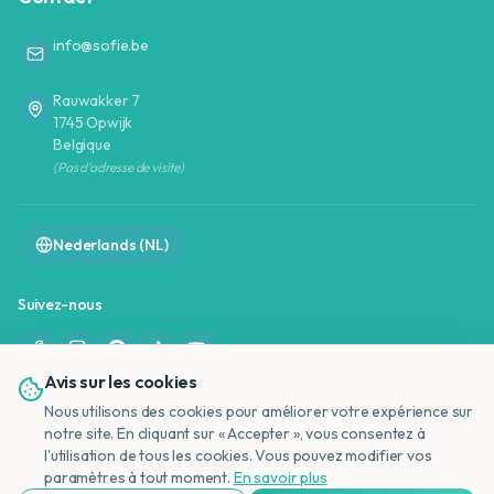
info@sofie.be
Rauwakker 7
1745 Opwijk
Belgique
(Pas d'adresse de visite)
Nederlands (NL)
Suivez-nous
Avis sur les cookies
Nous utilisons des cookies pour améliorer votre expérience sur
notre site. En cliquant sur « Accepter », vous consentez à
l'utilisation de tous les cookies. Vous pouvez modifier vos
NL
©
2026
OffreVacances.be - Sofie De Valck | TVA : BE0823170308
paramètres à tout moment.
En savoir plus
Tous droits réservés. Ce site est purement informatif et ne vend pas de