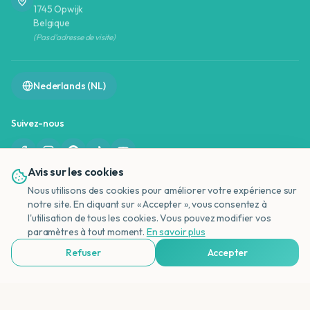
1745 Opwijk
Belgique
(Pas d'adresse de visite)
Nederlands (NL)
Suivez-nous
Avis sur les cookies
Nous utilisons des cookies pour améliorer votre expérience sur
notre site. En cliquant sur « Accepter », vous consentez à
l'utilisation de tous les cookies. Vous pouvez modifier vos
NL
©
2026
OffreVacances.be - Sofie De Valck | TVA : BE0823170308
paramètres à tout moment.
En savoir plus
Tous droits réservés. Ce site est purement informatif et ne vend pas de
voyages.
Refuser
Accepter
Voir Agences de Voyages & Organisations