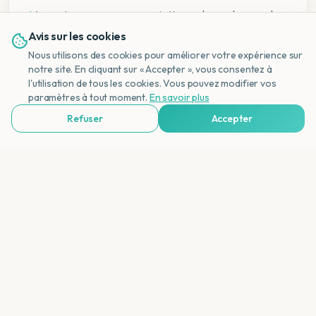
✓
Apportez vos propres serviettes ou louez-les sur place
Avis sur les cookies
✓
Renseignez-vous sur les activités gratuites et celles en
Nous utilisons des cookies pour améliorer votre expérience sur
supplément
notre site. En cliquant sur « Accepter », vous consentez à
✓
Envisagez un midweek (lun-ven) pour des prix plus bas
l'utilisation de tous les cookies. Vous pouvez modifier vos
NL
paramètres à tout moment.
En savoir plus
et moins de monde
Refuser
Accepter
Voir Agences de Voyages & Organisations
Voir aussi
Hôtels avec Parc Aquatique
Resorts all-inclusive avec parc aquatique