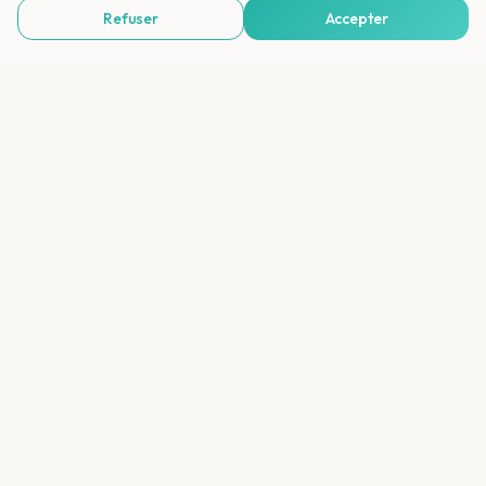
Où se trouve Lamezia Terme ?
Refuser
Accepter
Voir Agences de Voyages & Organisations
Que peut-on visiter depuis Lamezia ?
Qu'est-ce qui rend Tropea spéciale ?
La Calabre est-elle adaptée aux vacances
balnéaires ?
Quelle est la cuisine locale ?