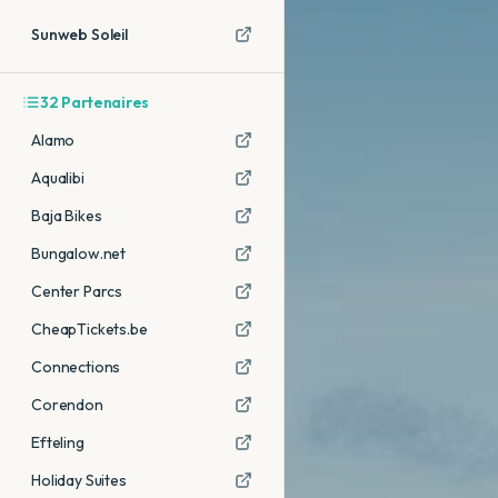
Sunweb Soleil
32
Partenaires
Alamo
Aqualibi
Baja Bikes
Bungalow.net
Center Parcs
CheapTickets.be
Connections
Corendon
Efteling
Holiday Suites