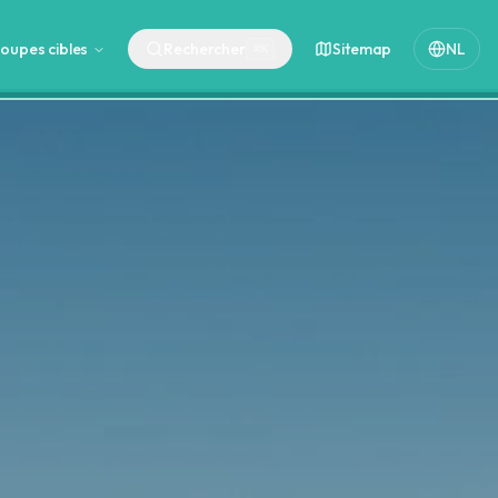
oupes cibles
Rechercher
Sitemap
NL
⌘
K