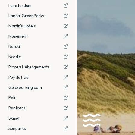
I amsterdam
Landal GreenParks
Martin's Hotels
Musement
Netski
Nordic
Plopsa Hébergements
Puy du Fou
Quickparking.com
Reli
Rentcars
Skiset
Sunparks