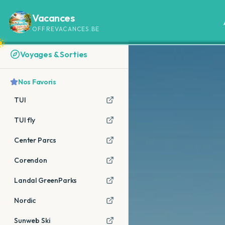
Vacances
OFFREVACANCES.BE
Voyages & Sorties
Nos Favoris
TUI
TUI fly
Center Parcs
Corendon
Landal GreenParks
Nordic
Sunweb Ski