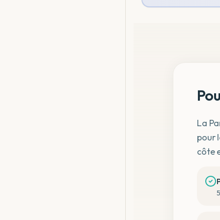
Pou
La Pa
pour l
côte 
5