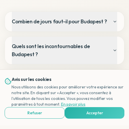
Combien de jours faut-il pour Budapest ?
Quels sont les incontournables de
Budapest ?
Comment se rendre à Budapest depuis la
Avis sur les cookies
Belgique ?
Nous utilisons des cookies pour améliorer votre expérience sur
notre site. En cliquant sur « Accepter », vous consentez à
l'utilisation de tous les cookies. Vous pouvez modifier vos
NL
paramètres à tout moment.
En savoir plus
Quelle est la meilleure période pour visiter
Refuser
Accepter
Voir Agences de Voyages & Organisations
Budapest ?