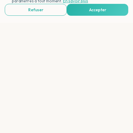
paramètres à tout moment.
En savoir plus
Refuser
Accepter
Voir Agences de Voyages & Organisations
Qu'est-ce qui rend Boa Vista spéciale ?
Comment est le climat à Boa Vista ?
Quelles sont les plus belles plages ?
Peut-on voir des tortues marines ?
Quelles sont les activités à Boa Vista ?