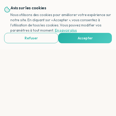
Veelgestelde Vragen
Avis sur les cookies
Nous utilisons des cookies pour améliorer votre expérience sur
notre site. En cliquant sur « Accepter », vous consentez à
l'utilisation de tous les cookies. Vous pouvez modifier vos
NL
paramètres à tout moment.
En savoir plus
Quelle est la meilleure période pour visiter
Refuser
Accepter
l'Australie ?
Voir Agences de Voyages & Organisations
Combien de temps dure le vol vers
l'Australie ?
Quelles sont les attractions
incontournables ?