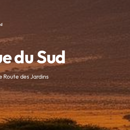
ud
ue du Sud
e Route des Jardins