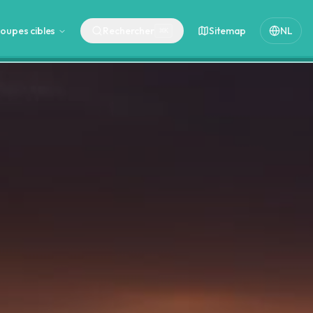
oupes cibles
Rechercher
Sitemap
NL
⌘
K