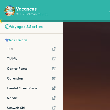
Vacances
OFFREVACANCES.BE
Voyages & Sorties
Nos Favoris
TUI
TUI fly
Center Parcs
Corendon
Landal GreenParks
Nordic
Sunweb Ski