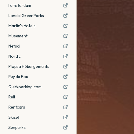
I amsterdam
Landal GreenParks
Martin's Hotels
Musement
Netski
Nordic
Plopsa Hébergements
Puy du Fou
Quickparking.com
Reli
Rentcars
Skiset
Sunparks