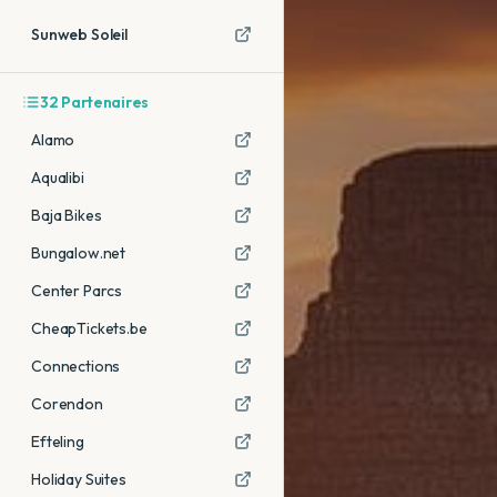
Sunweb Soleil
32
Partenaires
Alamo
Aqualibi
Baja Bikes
Bungalow.net
Center Parcs
CheapTickets.be
Connections
Corendon
Efteling
Holiday Suites