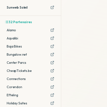
Sunweb Soleil
32
Partenaires
Alamo
Aqualibi
Baja Bikes
Bungalow.net
Center Parcs
CheapTickets.be
Connections
Corendon
Efteling
Holiday Suites