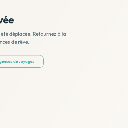
vée
 été déplacée. Retournez à la
nces de rêve.
agences de voyages