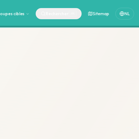
oupes cibles
Rechercher
Sitemap
NL
⌘
K