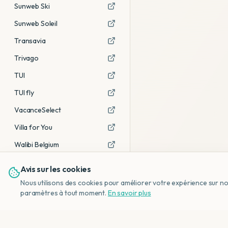
Sunweb Ski
Sunweb Soleil
Transavia
Trivago
TUI
TUI fly
VacanceSelect
Villa for You
Walibi Belgium
Avis sur les cookies
Voir tous les partenaires →
Nous utilisons des cookies pour améliorer votre expérience sur notr
Avis affiliés :
Ce sont des liens
paramètres à tout moment.
En savoir plus
d'affiliation. Si vous réservez via ces
liens, nous recevons une petite
commission, sans frais
supplémentaires pour vous.