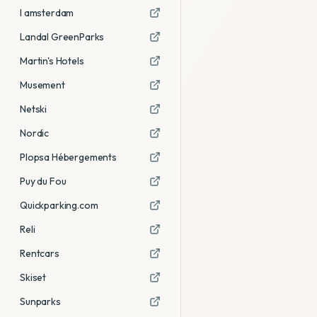
I amsterdam
Landal GreenParks
Martin's Hotels
Musement
Netski
Nordic
Plopsa Hébergements
Puy du Fou
Quickparking.com
Reli
Rentcars
Skiset
Sunparks