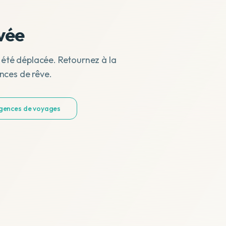
vée
 été déplacée. Retournez à la
nces de rêve.
agences de voyages