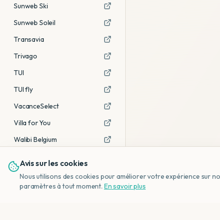
Sunweb Ski
Sunweb Soleil
Transavia
Trivago
TUI
TUI fly
VacanceSelect
Villa for You
Walibi Belgium
Avis sur les cookies
Voir tous les partenaires →
Nous utilisons des cookies pour améliorer votre expérience sur notr
Avis affiliés :
Ce sont des liens
paramètres à tout moment.
En savoir plus
d'affiliation. Si vous réservez via ces
liens, nous recevons une petite
commission, sans frais
supplémentaires pour vous.