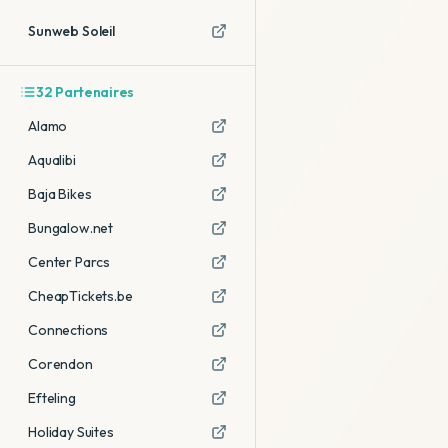
Sunweb Soleil
32
Partenaires
Alamo
Aqualibi
Baja Bikes
Bungalow.net
Center Parcs
CheapTickets.be
Connections
Corendon
Efteling
Holiday Suites