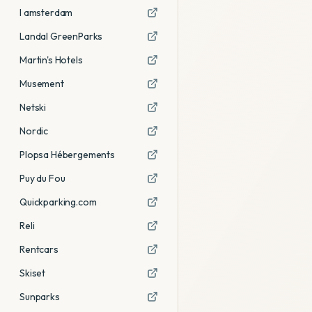
I amsterdam
Landal GreenParks
Martin's Hotels
Musement
Netski
Nordic
Plopsa Hébergements
Puy du Fou
Quickparking.com
Reli
Rentcars
Skiset
Sunparks