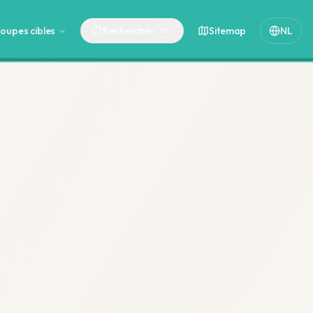
oupes cibles
Rechercher
Sitemap
NL
⌘
K