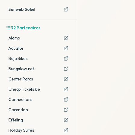
Sunweb Soleil
32
Partenaires
Alamo
Aqualibi
Baja Bikes
Bungalow.net
Center Parcs
CheapTickets.be
Connections
Corendon
Efteling
Holiday Suites