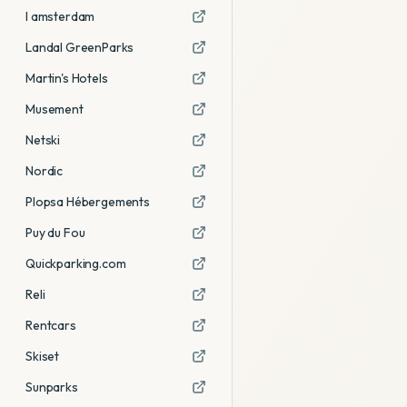
I amsterdam
Landal GreenParks
Martin's Hotels
Musement
Netski
Nordic
Plopsa Hébergements
Puy du Fou
Quickparking.com
Reli
Rentcars
Skiset
Sunparks