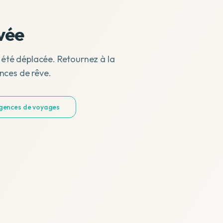
vée
 été déplacée. Retournez à la
nces de rêve.
agences de voyages