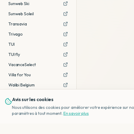
Sunweb Ski
Sunweb Soleil
Transavia
Trivago
TUI
TUI fly
VacanceSelect
Villa for You
Walibi Belgium
Avis sur les cookies
Voir tous les partenaires →
Nous utilisons des cookies pour améliorer votre expérience sur notr
Avis affiliés :
Ce sont des liens
paramètres à tout moment.
En savoir plus
d'affiliation. Si vous réservez via ces
liens, nous recevons une petite
commission, sans frais
supplémentaires pour vous.