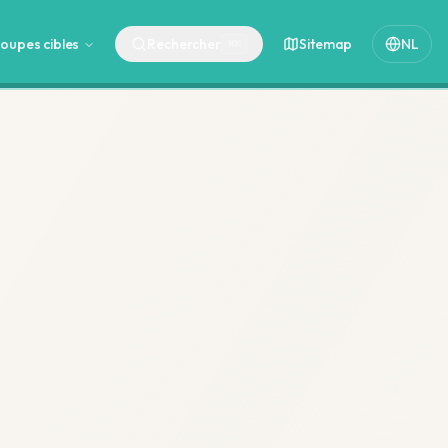
oupes cibles
Rechercher
Sitemap
NL
⌘
K