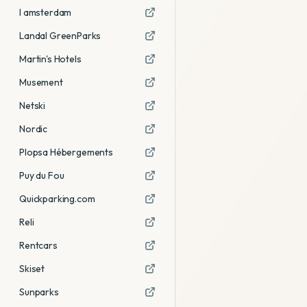
I amsterdam
Landal GreenParks
Martin's Hotels
Musement
Netski
Nordic
Plopsa Hébergements
Puy du Fou
Quickparking.com
Reli
Rentcars
Skiset
Sunparks