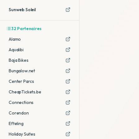
Sunweb Soleil
32
Partenaires
Alamo
Aqualibi
Baja Bikes
Bungalow.net
Center Parcs
CheapTickets.be
Connections
Corendon
Efteling
Holiday Suites