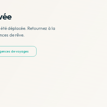
vée
 été déplacée. Retournez à la
nces de rêve.
agences de voyages