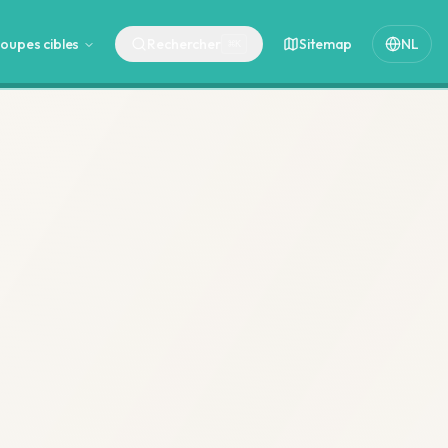
oupes cibles
Rechercher
Sitemap
NL
⌘
K