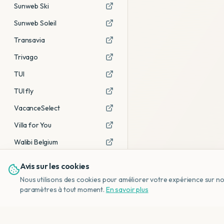
Sunweb Ski
Sunweb Soleil
Transavia
Trivago
TUI
TUI fly
VacanceSelect
Villa for You
Walibi Belgium
Avis sur les cookies
Voir tous les partenaires →
Nous utilisons des cookies pour améliorer votre expérience sur notr
Avis affiliés :
Ce sont des liens
paramètres à tout moment.
En savoir plus
d'affiliation. Si vous réservez via ces
liens, nous recevons une petite
commission, sans frais
supplémentaires pour vous.