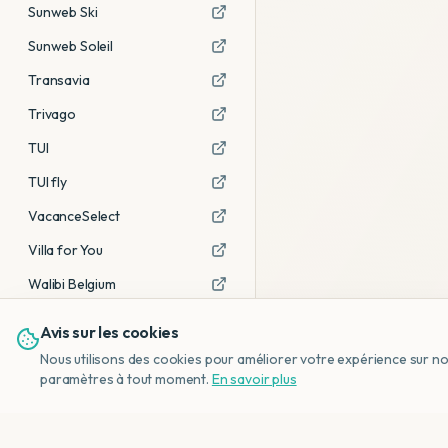
Sunweb Ski
Sunweb Soleil
Transavia
Trivago
TUI
TUI fly
VacanceSelect
Villa for You
Walibi Belgium
Avis sur les cookies
Voir tous les partenaires →
Nous utilisons des cookies pour améliorer votre expérience sur notr
Avis affiliés :
Ce sont des liens
paramètres à tout moment.
En savoir plus
d'affiliation. Si vous réservez via ces
liens, nous recevons une petite
commission, sans frais
supplémentaires pour vous.