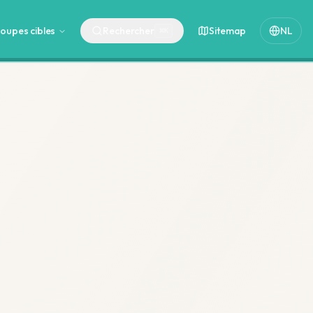
oupes cibles
Rechercher
Sitemap
NL
⌘
K