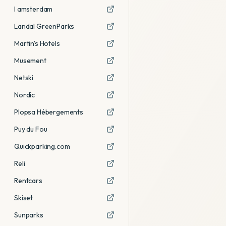
I amsterdam
Landal GreenParks
Martin's Hotels
Musement
Netski
Nordic
Plopsa Hébergements
Puy du Fou
Quickparking.com
Reli
Rentcars
Skiset
Sunparks