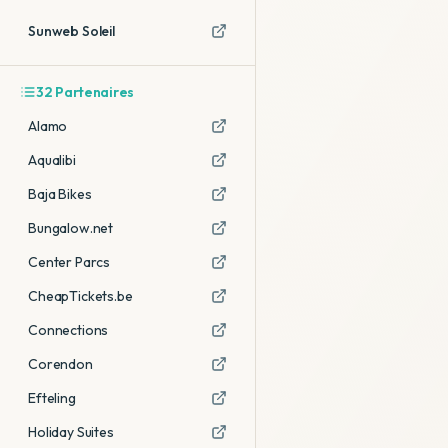
Sunweb Soleil
32
Partenaires
Alamo
Aqualibi
Baja Bikes
Bungalow.net
Center Parcs
CheapTickets.be
Connections
Corendon
Efteling
Holiday Suites