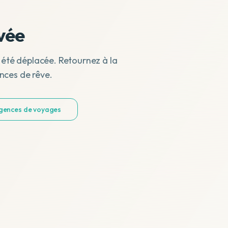
vée
 été déplacée. Retournez à la
nces de rêve.
agences de voyages