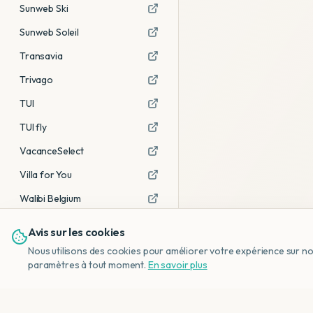
Sunweb Ski
Sunweb Soleil
Transavia
Trivago
TUI
TUI fly
VacanceSelect
Villa for You
Walibi Belgium
Avis sur les cookies
Voir tous les partenaires →
Nous utilisons des cookies pour améliorer votre expérience sur notr
Avis affiliés :
Ce sont des liens
paramètres à tout moment.
En savoir plus
d'affiliation. Si vous réservez via ces
liens, nous recevons une petite
commission, sans frais
supplémentaires pour vous.