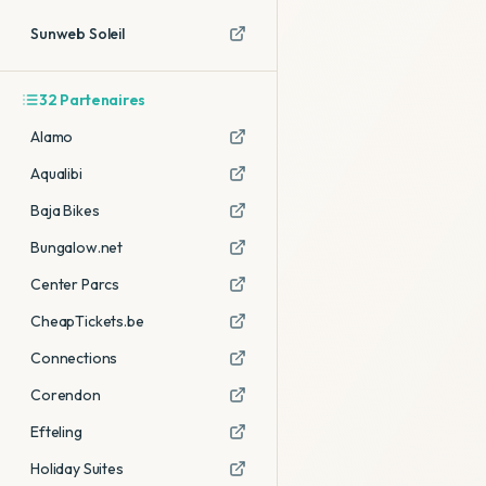
Sunweb Soleil
32
Partenaires
Alamo
Aqualibi
Baja Bikes
Bungalow.net
Center Parcs
CheapTickets.be
Connections
Corendon
Efteling
Holiday Suites