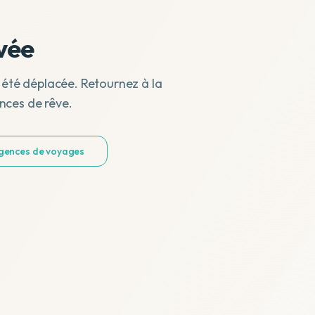
vée
 été déplacée. Retournez à la
nces de rêve.
agences de voyages