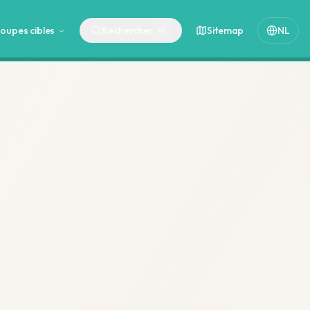
oupes cibles
Rechercher
Sitemap
NL
⌘
K