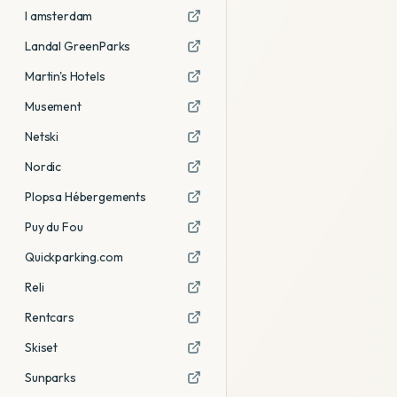
I amsterdam
Landal GreenParks
Martin's Hotels
Musement
Netski
Nordic
Plopsa Hébergements
Puy du Fou
Quickparking.com
Reli
Rentcars
Skiset
Sunparks