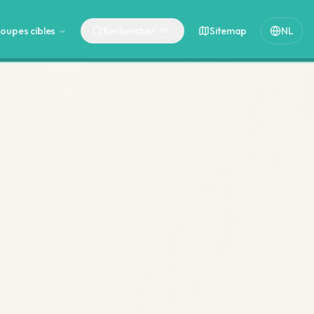
oupes cibles
Rechercher
Sitemap
NL
⌘
K