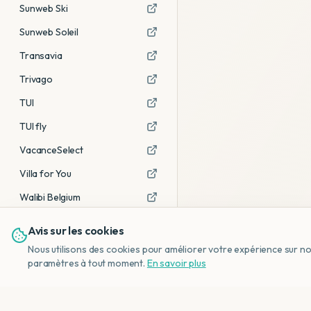
Sunweb Ski
Sunweb Soleil
Transavia
Trivago
TUI
TUI fly
VacanceSelect
Villa for You
Walibi Belgium
Avis sur les cookies
Voir tous les partenaires →
Nous utilisons des cookies pour améliorer votre expérience sur notr
Avis affiliés :
Ce sont des liens
paramètres à tout moment.
En savoir plus
d'affiliation. Si vous réservez via ces
liens, nous recevons une petite
commission, sans frais
supplémentaires pour vous.