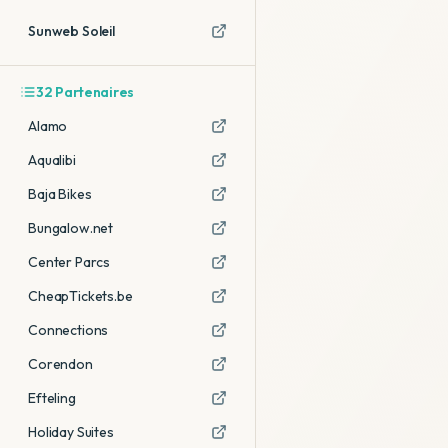
Sunweb Soleil
32
Partenaires
Alamo
Aqualibi
Baja Bikes
Bungalow.net
Center Parcs
CheapTickets.be
Connections
Corendon
Efteling
Holiday Suites