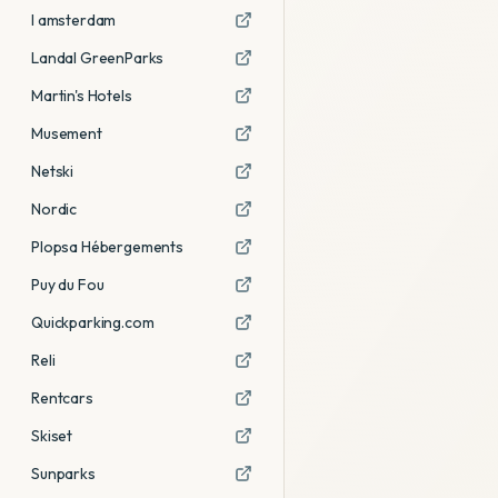
I amsterdam
Landal GreenParks
Martin's Hotels
Musement
Netski
Nordic
Plopsa Hébergements
Puy du Fou
Quickparking.com
Reli
Rentcars
Skiset
Sunparks