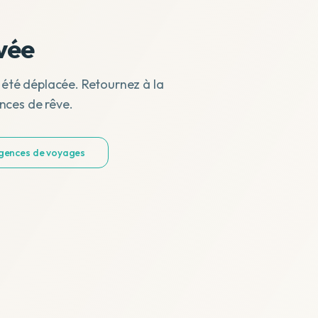
vée
 été déplacée. Retournez à la
nces de rêve.
agences de voyages