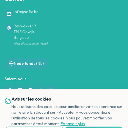
info@sofie.be
Rauwakker 7
1745 Opwijk
Belgique
(Pas d'adresse de visite)
Nederlands (NL)
Suivez-nous
Avis sur les cookies
Nous utilisons des cookies pour améliorer votre expérience sur
notre site. En cliquant sur « Accepter », vous consentez à
l'utilisation de tous les cookies. Vous pouvez modifier vos
NL
©
2026
OffreVacances.be - Sofie De Valck | TVA : BE0823170308
paramètres à tout moment.
En savoir plus
Tous droits réservés. Ce site est purement informatif et ne vend pas de