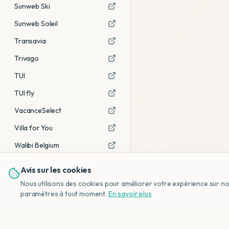
Sunweb Ski
Sunweb Soleil
Transavia
Trivago
TUI
TUI fly
VacanceSelect
Villa for You
Walibi Belgium
Avis sur les cookies
Voir tous les partenaires →
Nous utilisons des cookies pour améliorer votre expérience sur notr
Avis affiliés :
Ce sont des liens
paramètres à tout moment.
En savoir plus
d'affiliation. Si vous réservez via ces
liens, nous recevons une petite
commission, sans frais
supplémentaires pour vous.