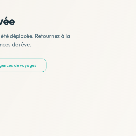
vée
 été déplacée. Retournez à la
nces de rêve.
agences de voyages