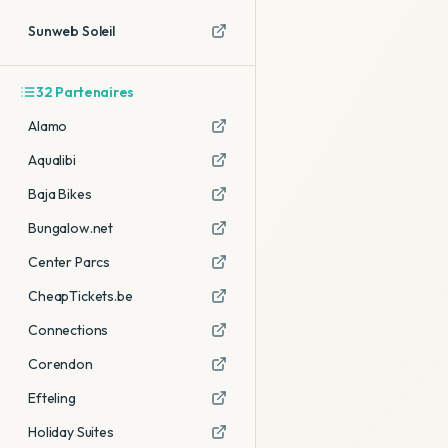
Sunweb Soleil
32
Partenaires
Alamo
Aqualibi
Baja Bikes
Bungalow.net
Center Parcs
CheapTickets.be
Connections
Corendon
Efteling
Holiday Suites