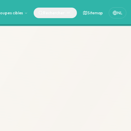
oupes cibles
Rechercher
Sitemap
NL
⌘
K