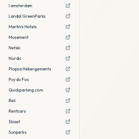
I amsterdam
Landal GreenParks
Martin's Hotels
Musement
Netski
Nordic
Plopsa Hébergements
Puy du Fou
Quickparking.com
Reli
Rentcars
Skiset
Sunparks