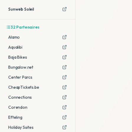
Sunweb Soleil
32
Partenaires
Alamo
Aqualibi
Baja Bikes
Bungalow.net
Center Parcs
CheapTickets.be
Connections
Corendon
Efteling
Holiday Suites