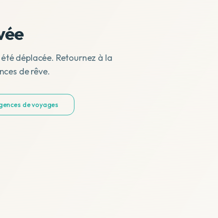
vée
 été déplacée. Retournez à la
nces de rêve.
agences de voyages