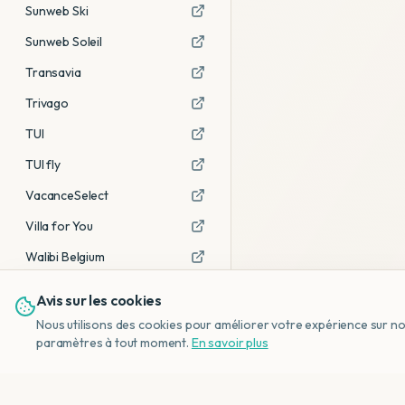
Sunweb Ski
Sunweb Soleil
Transavia
Trivago
TUI
TUI fly
VacanceSelect
Villa for You
Walibi Belgium
Avis sur les cookies
Voir tous les partenaires →
Nous utilisons des cookies pour améliorer votre expérience sur notr
Avis affiliés :
Ce sont des liens
paramètres à tout moment.
En savoir plus
d'affiliation. Si vous réservez via ces
liens, nous recevons une petite
commission, sans frais
supplémentaires pour vous.