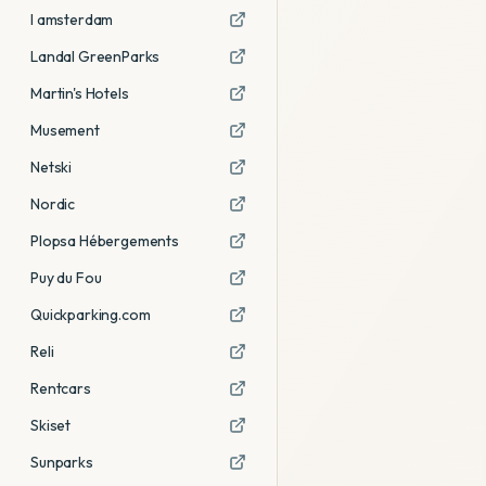
I amsterdam
Landal GreenParks
Martin's Hotels
Musement
Netski
Nordic
Plopsa Hébergements
Puy du Fou
Quickparking.com
Reli
Rentcars
Skiset
Sunparks