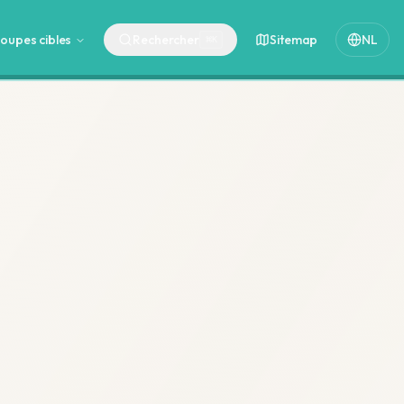
oupes cibles
Rechercher
Sitemap
NL
⌘
K