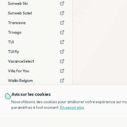
Sunweb Ski
Sunweb Soleil
Transavia
Trivago
TUI
TUI fly
VacanceSelect
Villa for You
Walibi Belgium
Avis sur les cookies
Voir tous les partenaires →
Nous utilisons des cookies pour améliorer votre expérience sur notr
Avis affiliés :
Ce sont des liens
paramètres à tout moment.
En savoir plus
d'affiliation. Si vous réservez via ces
liens, nous recevons une petite
commission, sans frais
supplémentaires pour vous.