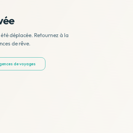
vée
 été déplacée. Retournez à la
nces de rêve.
agences de voyages