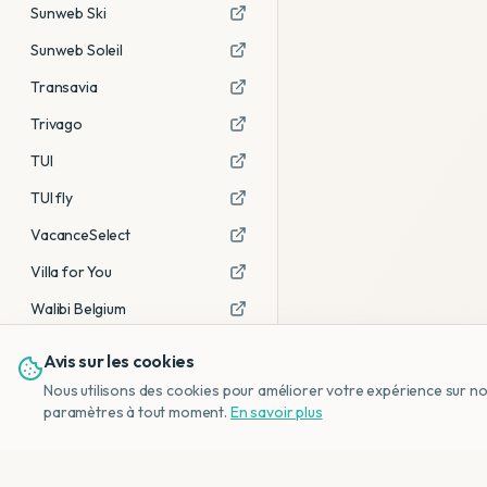
Sunweb Ski
Sunweb Soleil
Transavia
Trivago
TUI
TUI fly
VacanceSelect
Villa for You
Walibi Belgium
Avis sur les cookies
Voir tous les partenaires →
Nous utilisons des cookies pour améliorer votre expérience sur notr
Avis affiliés :
Ce sont des liens
paramètres à tout moment.
En savoir plus
d'affiliation. Si vous réservez via ces
liens, nous recevons une petite
commission, sans frais
supplémentaires pour vous.