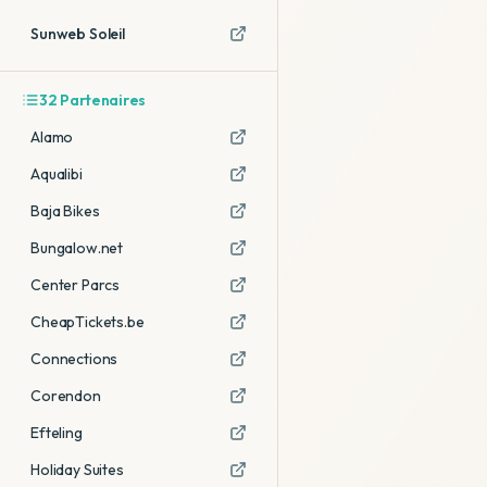
Sunweb Soleil
32
Partenaires
Alamo
Aqualibi
Baja Bikes
Bungalow.net
Center Parcs
CheapTickets.be
Connections
Corendon
Efteling
Holiday Suites