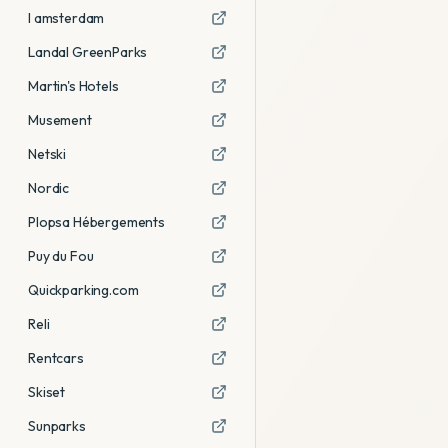
I amsterdam
Landal GreenParks
Martin's Hotels
Musement
Netski
Nordic
Plopsa Hébergements
Puy du Fou
Quickparking.com
Reli
Rentcars
Skiset
Sunparks