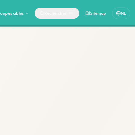
oupes cibles
Rechercher
Sitemap
NL
⌘
K