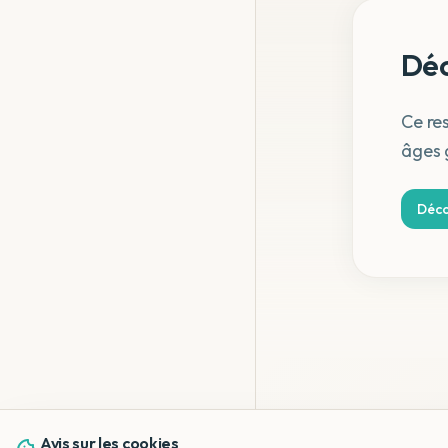
Déc
Ce res
âges 
Déco
Avis sur les cookies