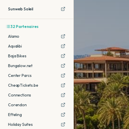
Sunweb Soleil
32
Partenaires
Alamo
Aqualibi
Baja Bikes
Bungalow.net
Center Parcs
CheapTickets.be
Connections
Corendon
Efteling
Holiday Suites