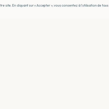
e site. En cliquant sur « Accepter », vous consentez à l'utilisation de to
Questions Fréquentes sur l
Resort
Où se trouve le Paloma Orenda Resort ?
Est-ce en formule all-inclusive ?
Quelles sont les installations ?
Convient-il aux familles ?