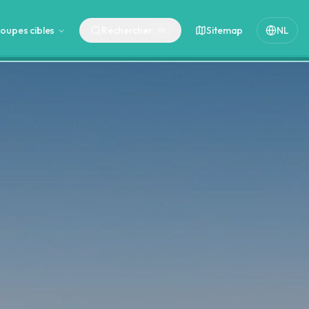
oupes cibles
Rechercher
Sitemap
NL
⌘
K