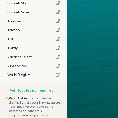
Sunweb Ski
Sunweb Soleil
Transavia
Trivago
TUI
TUI fly
VacanceSelect
Villa for You
Walibi Belgium
Voir tous les partenaires →
Avis affiliés :
Ce sont des liens
d'affiliation. Si vous réservez via ces
liens, nous recevons une petite
commission, sans frais
supplémentaires pour vous.