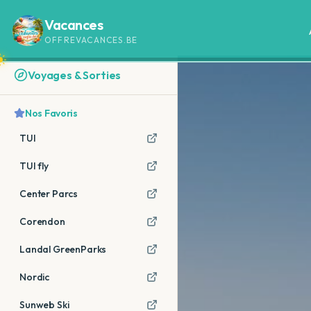
Vacances
OFFREVACANCES.BE
Voyages & Sorties
Nos Favoris
TUI
TUI fly
Center Parcs
Corendon
Landal GreenParks
Nordic
Sunweb Ski