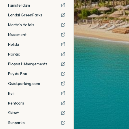
I amsterdam
Landal GreenParks
Martin's Hotels
Musement
Netski
Nordic
Plopsa Hébergements
Puy du Fou
Quickparking.com
Reli
Rentcars
Skiset
Sunparks