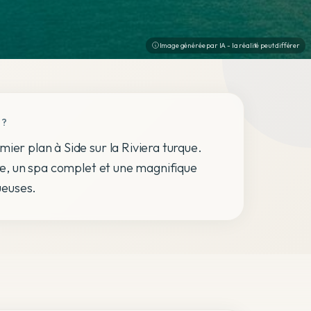
Image générée par IA - la réalité peut différer
 ?
ier plan à Side sur la Riviera turque.
ire, un spa complet et une magnifique
ueuses.