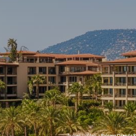
Accueil
Hôtels
Paloma Orenda R