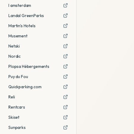
I amsterdam
Landal GreenParks
Martin's Hotels
Musement
Netski
Nordic
Plopsa Hébergements
Puy du Fou
Quickparking.com
Reli
Rentcars
Skiset
Sunparks