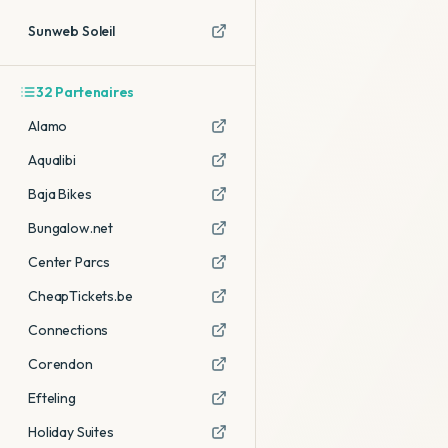
Sunweb Soleil
32
Partenaires
Alamo
Aqualibi
Baja Bikes
Bungalow.net
Center Parcs
CheapTickets.be
Connections
Corendon
Efteling
Holiday Suites