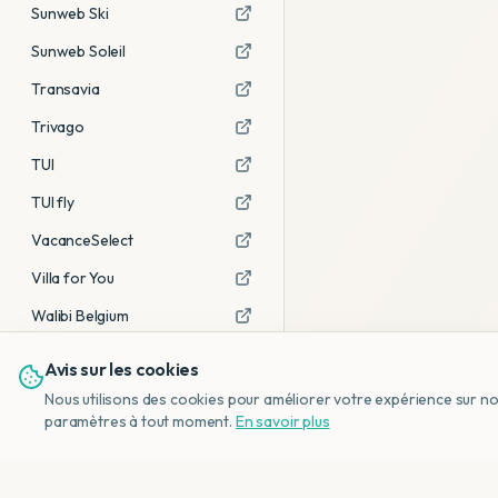
Sunweb Ski
Sunweb Soleil
Transavia
Trivago
TUI
TUI fly
VacanceSelect
Villa for You
Walibi Belgium
Avis sur les cookies
Voir tous les partenaires →
Nous utilisons des cookies pour améliorer votre expérience sur notr
Avis affiliés :
Ce sont des liens
paramètres à tout moment.
En savoir plus
d'affiliation. Si vous réservez via ces
liens, nous recevons une petite
commission, sans frais
supplémentaires pour vous.