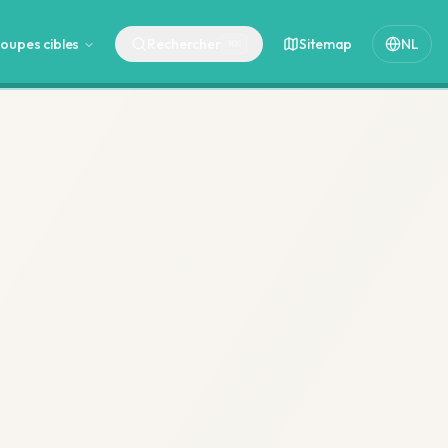
oupes cibles
Rechercher
Sitemap
NL
⌘
K