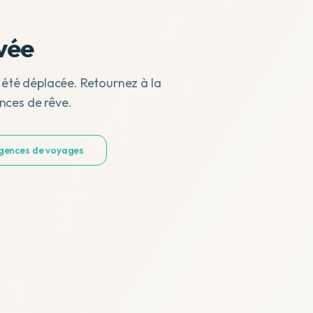
vée
 été déplacée. Retournez à la
nces de rêve.
agences de voyages