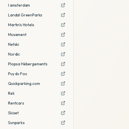
I amsterdam
Landal GreenParks
Martin's Hotels
Musement
Netski
Nordic
Plopsa Hébergements
Puy du Fou
Quickparking.com
Reli
Rentcars
Skiset
Sunparks