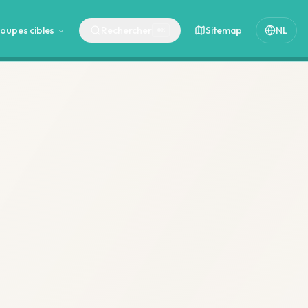
oupes cibles
Rechercher
Sitemap
NL
⌘
K