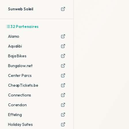
Sunweb Soleil
32
Partenaires
Alamo
Aqualibi
Baja Bikes
Bungalow.net
Center Parcs
CheapTickets.be
Connections
Corendon
Efteling
Holiday Suites