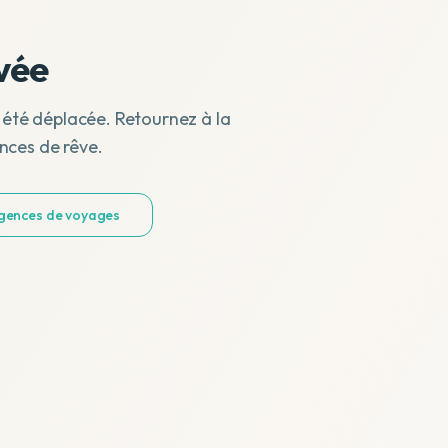
vée
 été déplacée. Retournez à la
nces de rêve.
agences de voyages