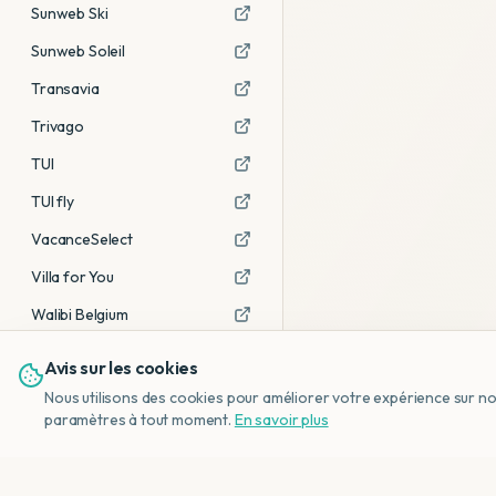
Sunweb Ski
Sunweb Soleil
Transavia
Trivago
TUI
TUI fly
VacanceSelect
Villa for You
Walibi Belgium
Avis sur les cookies
Voir tous les partenaires →
Nous utilisons des cookies pour améliorer votre expérience sur notr
Avis affiliés :
Ce sont des liens
paramètres à tout moment.
En savoir plus
d'affiliation. Si vous réservez via ces
liens, nous recevons une petite
commission, sans frais
supplémentaires pour vous.