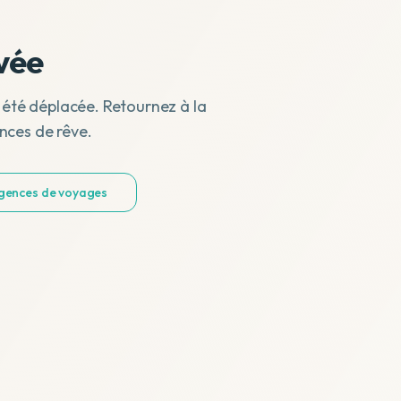
vée
 été déplacée. Retournez à la
nces de rêve.
agences de voyages