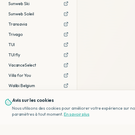
Sunweb Ski
Sunweb Soleil
Transavia
Trivago
TUI
TUI fly
VacanceSelect
Villa for You
Walibi Belgium
Avis sur les cookies
Voir tous les partenaires →
Nous utilisons des cookies pour améliorer votre expérience sur notr
Avis affiliés :
Ce sont des liens
paramètres à tout moment.
En savoir plus
d'affiliation. Si vous réservez via ces
liens, nous recevons une petite
commission, sans frais
supplémentaires pour vous.