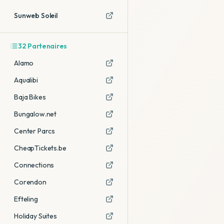
Sunweb Soleil
32
Partenaires
Alamo
Aqualibi
Baja Bikes
Bungalow.net
Center Parcs
CheapTickets.be
Connections
Corendon
Efteling
Holiday Suites