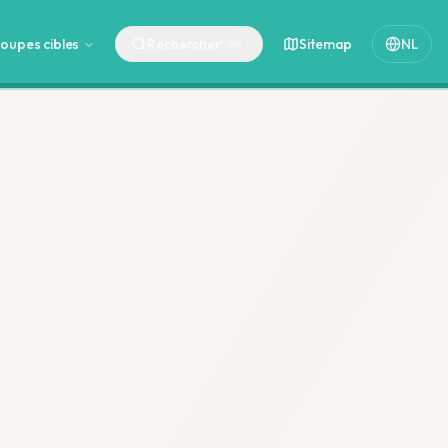
oupes cibles
Rechercher
Sitemap
NL
⌘
K