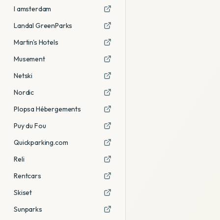
I amsterdam
Landal GreenParks
Martin's Hotels
Musement
Netski
Nordic
Plopsa Hébergements
Puy du Fou
Quickparking.com
Reli
Rentcars
Skiset
Sunparks