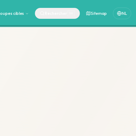
oupes cibles
Rechercher
Sitemap
NL
⌘
K