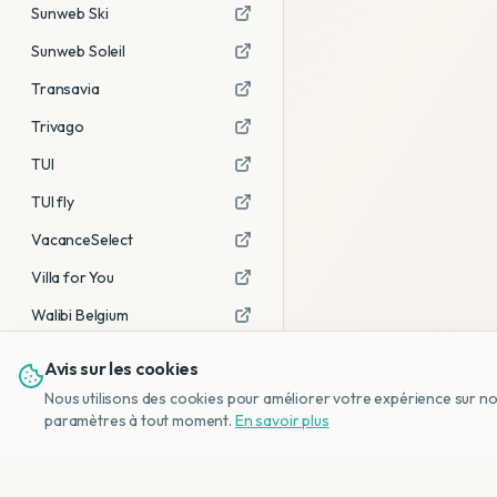
Sunweb Ski
Sunweb Soleil
Transavia
Trivago
TUI
TUI fly
VacanceSelect
Villa for You
Walibi Belgium
Avis sur les cookies
Voir tous les partenaires →
Nous utilisons des cookies pour améliorer votre expérience sur notr
Avis affiliés :
Ce sont des liens
paramètres à tout moment.
En savoir plus
d'affiliation. Si vous réservez via ces
liens, nous recevons une petite
commission, sans frais
supplémentaires pour vous.