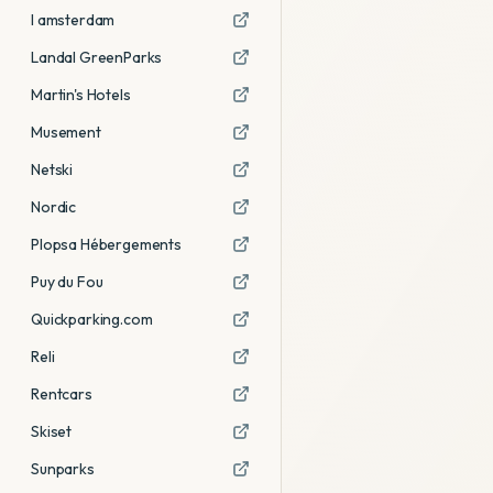
I amsterdam
Landal GreenParks
Martin's Hotels
Musement
Netski
Nordic
Plopsa Hébergements
Puy du Fou
Quickparking.com
Reli
Rentcars
Skiset
Sunparks