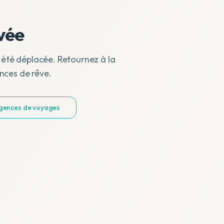
vée
 été déplacée. Retournez à la
nces de rêve.
agences de voyages