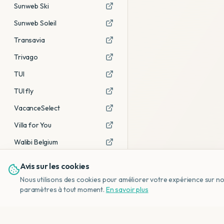
Sunweb Ski
Sunweb Soleil
Transavia
Trivago
TUI
TUI fly
VacanceSelect
Villa for You
Walibi Belgium
Avis sur les cookies
Voir tous les partenaires →
Nous utilisons des cookies pour améliorer votre expérience sur notr
Avis affiliés :
Ce sont des liens
paramètres à tout moment.
En savoir plus
d'affiliation. Si vous réservez via ces
liens, nous recevons une petite
commission, sans frais
supplémentaires pour vous.