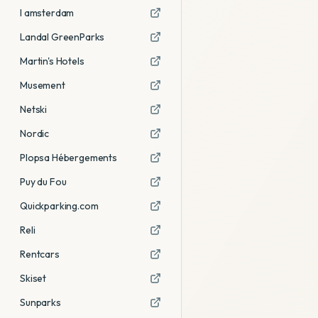
I amsterdam
Landal GreenParks
Martin's Hotels
Musement
Netski
Nordic
Plopsa Hébergements
Puy du Fou
Quickparking.com
Reli
Rentcars
Skiset
Sunparks