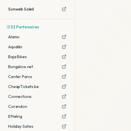
Sunweb Soleil
32
Partenaires
Alamo
Aqualibi
Baja Bikes
Bungalow.net
Center Parcs
CheapTickets.be
Connections
Corendon
Efteling
Holiday Suites