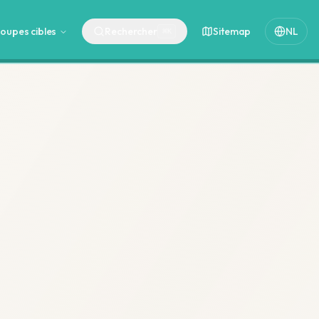
oupes cibles
Rechercher
Sitemap
NL
⌘
K