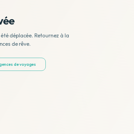
vée
 été déplacée. Retournez à la
nces de rêve.
agences de voyages