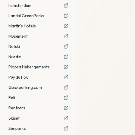
I amsterdam
Landal GreenParks
Martin's Hotels
Musement
Netski
Nordic
Plopsa Hébergements
Puy du Fou
Quickparking.com
Reli
Rentcars
Skiset
Sunparks