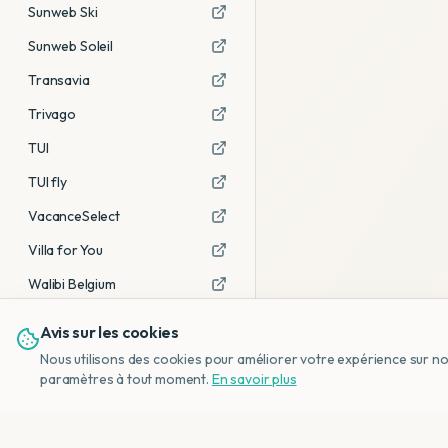
Sunweb Ski
Sunweb Soleil
Transavia
Trivago
TUI
TUI fly
VacanceSelect
Villa for You
Walibi Belgium
Avis sur les cookies
Voir tous les partenaires →
Nous utilisons des cookies pour améliorer votre expérience sur notr
Avis affiliés :
Ce sont des liens
paramètres à tout moment.
En savoir plus
d'affiliation. Si vous réservez via ces
liens, nous recevons une petite
commission, sans frais
supplémentaires pour vous.