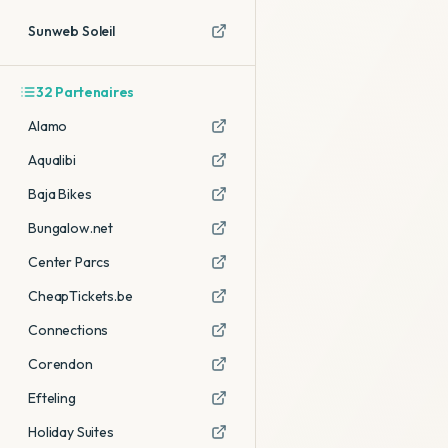
Sunweb Soleil
32
Partenaires
Alamo
Aqualibi
Baja Bikes
Bungalow.net
Center Parcs
CheapTickets.be
Connections
Corendon
Efteling
Holiday Suites