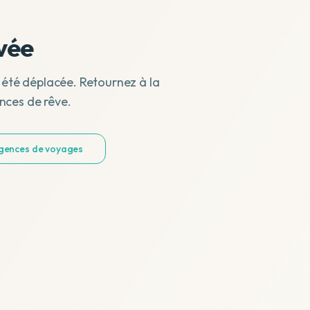
vée
 été déplacée. Retournez à la
nces de rêve.
agences de voyages