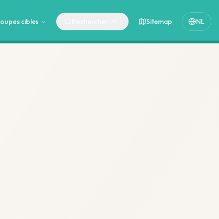
oupes cibles
Rechercher
Sitemap
NL
⌘
K