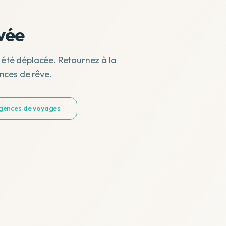
vée
 été déplacée. Retournez à la
nces de rêve.
agences de voyages