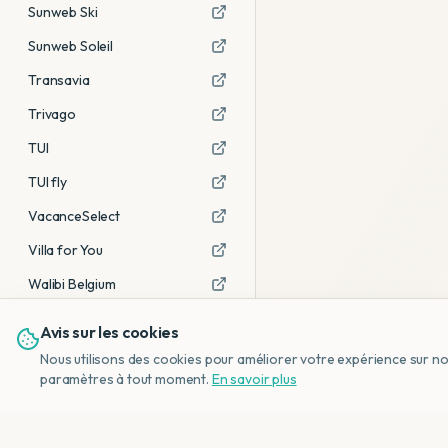
Sunweb Ski
Sunweb Soleil
Transavia
Trivago
TUI
TUI fly
VacanceSelect
Villa for You
Walibi Belgium
Avis sur les cookies
Voir tous les partenaires →
Nous utilisons des cookies pour améliorer votre expérience sur notr
Avis affiliés :
Ce sont des liens
paramètres à tout moment.
En savoir plus
d'affiliation. Si vous réservez via ces
liens, nous recevons une petite
commission, sans frais
supplémentaires pour vous.