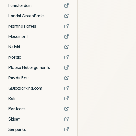
I amsterdam
Landal GreenParks
Martin's Hotels
Musement
Netski
Nordic
Plopsa Hébergements
Puy du Fou
Quickparking.com
Reli
Rentcars
Skiset
Sunparks