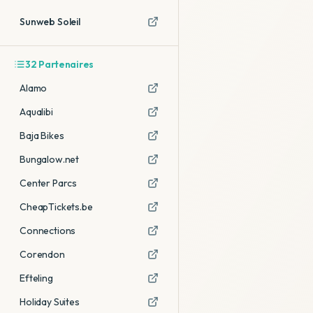
Sunweb Soleil
32
Partenaires
Alamo
Aqualibi
Baja Bikes
Bungalow.net
Center Parcs
CheapTickets.be
Connections
Corendon
Efteling
Holiday Suites