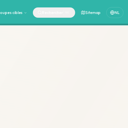
oupes cibles
Rechercher
Sitemap
NL
⌘
K