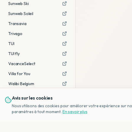
Sunweb Ski
Sunweb Soleil
Transavia
Trivago
TUI
TUI fly
VacanceSelect
Villa for You
Walibi Belgium
Avis sur les cookies
Voir tous les partenaires →
Nous utilisons des cookies pour améliorer votre expérience sur notr
Avis affiliés :
Ce sont des liens
paramètres à tout moment.
En savoir plus
d'affiliation. Si vous réservez via ces
liens, nous recevons une petite
commission, sans frais
supplémentaires pour vous.