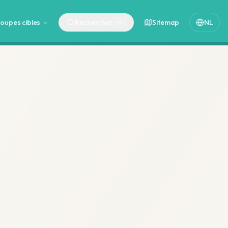
oupes cibles
Rechercher
Sitemap
NL
⌘
K