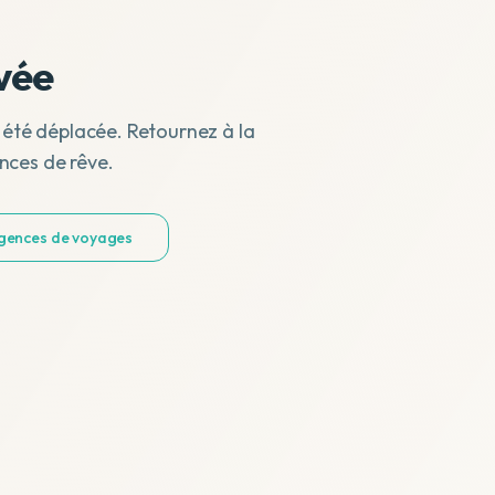
vée
 été déplacée. Retournez à la
nces de rêve.
agences de voyages