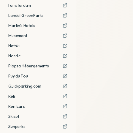
I amsterdam
Landal GreenParks
Martin's Hotels
Musement
Netski
Nordic
Plopsa Hébergements
Puy du Fou
Quickparking.com
Reli
Rentcars
Skiset
Sunparks