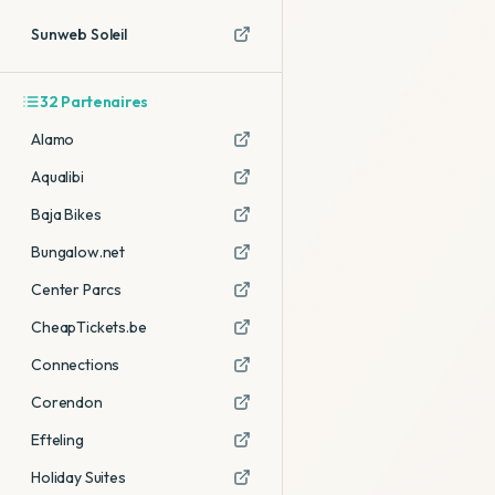
Sunweb Soleil
32
Partenaires
Alamo
Aqualibi
Baja Bikes
Bungalow.net
Center Parcs
CheapTickets.be
Connections
Corendon
Efteling
Holiday Suites