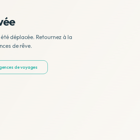
vée
 été déplacée. Retournez à la
nces de rêve.
agences de voyages