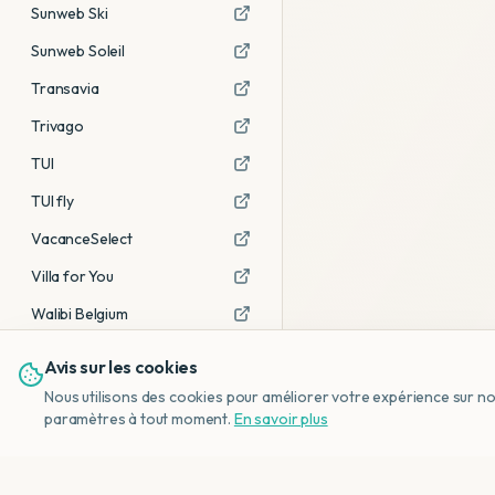
Sunweb Ski
Sunweb Soleil
Transavia
Trivago
TUI
TUI fly
VacanceSelect
Villa for You
Walibi Belgium
Avis sur les cookies
Voir tous les partenaires →
Nous utilisons des cookies pour améliorer votre expérience sur notr
Avis affiliés :
Ce sont des liens
paramètres à tout moment.
En savoir plus
d'affiliation. Si vous réservez via ces
liens, nous recevons une petite
commission, sans frais
supplémentaires pour vous.