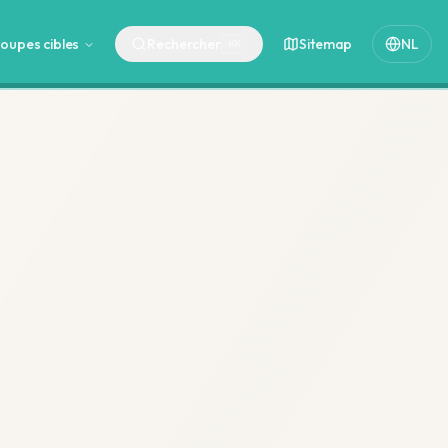
oupes cibles
Rechercher
Sitemap
NL
⌘
K