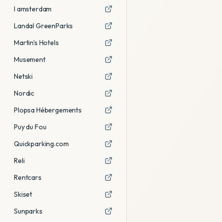
I amsterdam
Landal GreenParks
Martin's Hotels
Musement
Netski
Nordic
Plopsa Hébergements
Puy du Fou
Quickparking.com
Reli
Rentcars
Skiset
Sunparks