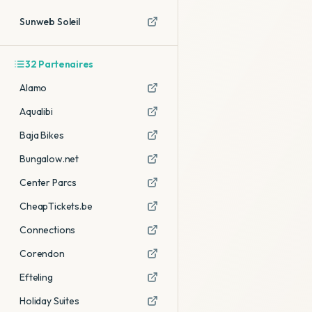
Sunweb Soleil
32
Partenaires
Alamo
Aqualibi
Baja Bikes
Bungalow.net
Center Parcs
CheapTickets.be
Connections
Corendon
Efteling
Holiday Suites