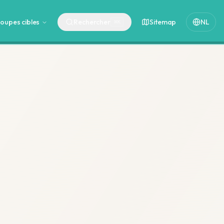
oupes cibles
Rechercher
Sitemap
NL
⌘
K