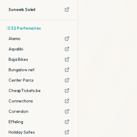
Sunweb Soleil
32
Partenaires
Alamo
Aqualibi
Baja Bikes
Bungalow.net
Center Parcs
CheapTickets.be
Connections
Corendon
Efteling
Holiday Suites