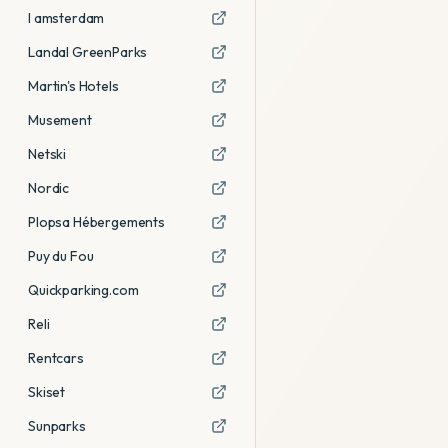
I amsterdam
Landal GreenParks
Martin's Hotels
Musement
Netski
Nordic
Plopsa Hébergements
Puy du Fou
Quickparking.com
Reli
Rentcars
Skiset
Sunparks