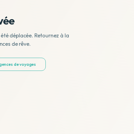
vée
 été déplacée. Retournez à la
nces de rêve.
agences de voyages