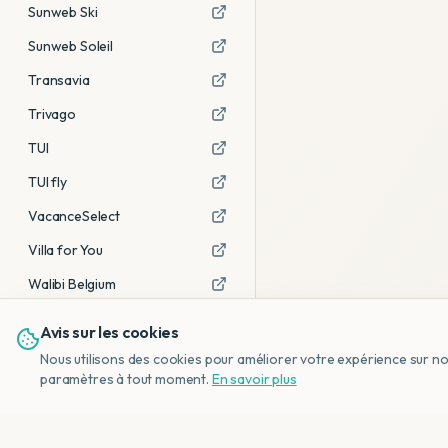
Sunweb Ski
Sunweb Soleil
Transavia
Trivago
TUI
TUI fly
VacanceSelect
Villa for You
Walibi Belgium
Avis sur les cookies
Voir tous les partenaires →
Nous utilisons des cookies pour améliorer votre expérience sur notr
Avis affiliés :
Ce sont des liens
paramètres à tout moment.
En savoir plus
d'affiliation. Si vous réservez via ces
liens, nous recevons une petite
commission, sans frais
supplémentaires pour vous.