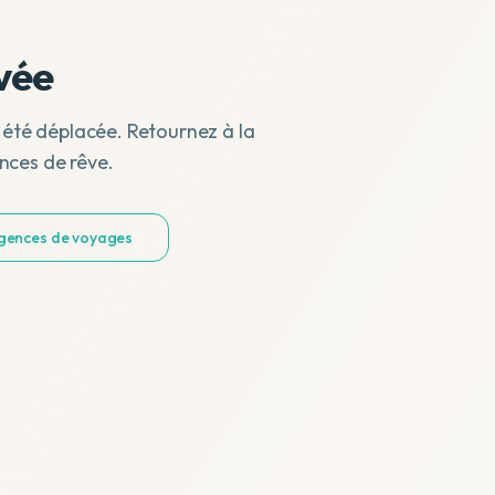
vée
 été déplacée. Retournez à la
nces de rêve.
agences de voyages