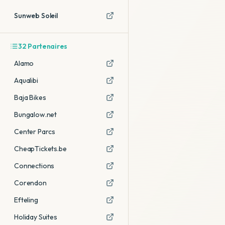
Sunweb Soleil
32
Partenaires
Alamo
Aqualibi
Baja Bikes
Bungalow.net
Center Parcs
CheapTickets.be
Connections
Corendon
Efteling
Holiday Suites