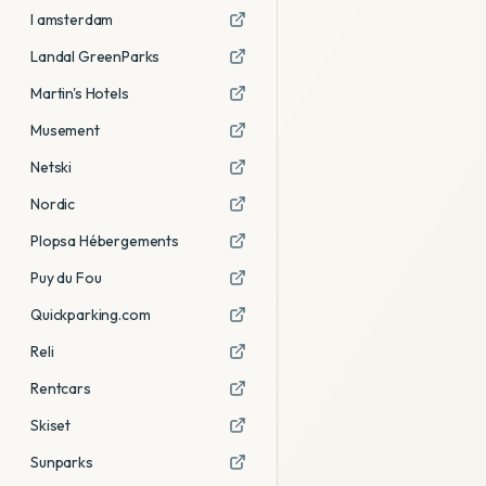
I amsterdam
Landal GreenParks
Martin's Hotels
Musement
Netski
Nordic
Plopsa Hébergements
Puy du Fou
Quickparking.com
Reli
Rentcars
Skiset
Sunparks