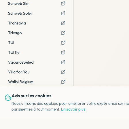
Sunweb Ski
Sunweb Soleil
Transavia
Trivago
TUI
TUI fly
VacanceSelect
Villa for You
Walibi Belgium
Avis sur les cookies
Voir tous les partenaires →
Nous utilisons des cookies pour améliorer votre expérience sur notr
Avis affiliés :
Ce sont des liens
paramètres à tout moment.
En savoir plus
d'affiliation. Si vous réservez via ces
liens, nous recevons une petite
commission, sans frais
supplémentaires pour vous.