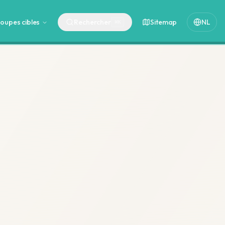
oupes cibles
Rechercher
Sitemap
NL
⌘
K