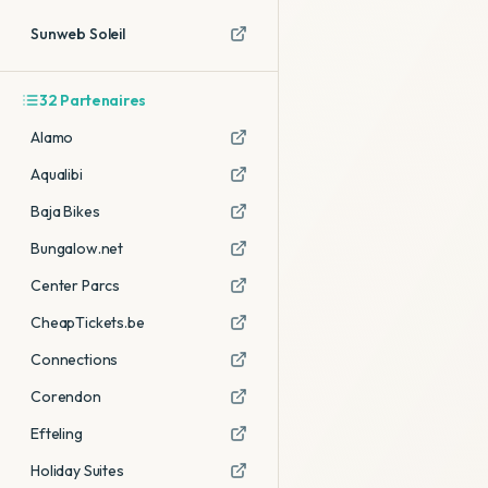
Sunweb Soleil
32
Partenaires
Alamo
Aqualibi
Baja Bikes
Bungalow.net
Center Parcs
CheapTickets.be
Connections
Corendon
Efteling
Holiday Suites