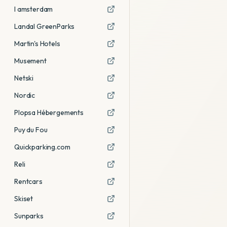
I amsterdam
Landal GreenParks
Martin's Hotels
Musement
Netski
Nordic
Plopsa Hébergements
Puy du Fou
Quickparking.com
Reli
Rentcars
Skiset
Sunparks