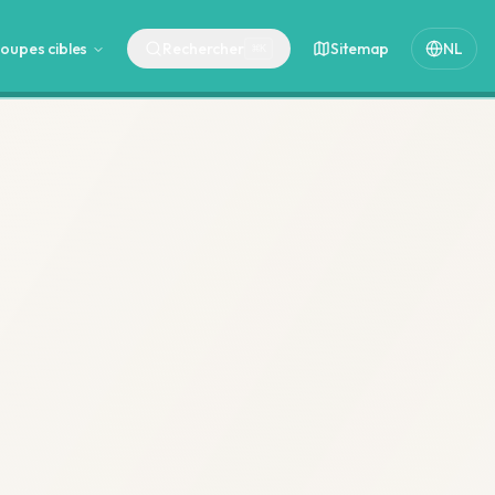
oupes cibles
Rechercher
Sitemap
NL
⌘
K