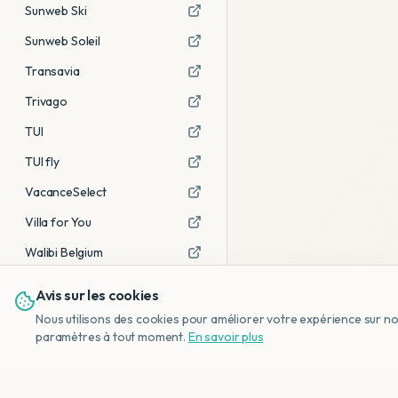
Sunweb Ski
Sunweb Soleil
Transavia
Trivago
TUI
TUI fly
VacanceSelect
Villa for You
Walibi Belgium
Avis sur les cookies
Voir tous les partenaires →
Nous utilisons des cookies pour améliorer votre expérience sur notr
Avis affiliés :
Ce sont des liens
paramètres à tout moment.
En savoir plus
d'affiliation. Si vous réservez via ces
liens, nous recevons une petite
commission, sans frais
supplémentaires pour vous.