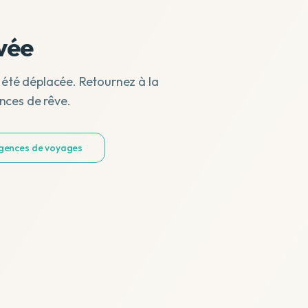
vée
 été déplacée. Retournez à la
nces de rêve.
agences de voyages