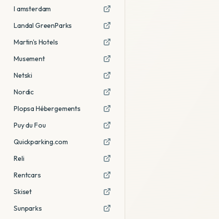
I amsterdam
Landal GreenParks
Martin's Hotels
Musement
Netski
Nordic
Plopsa Hébergements
Puy du Fou
Quickparking.com
Reli
Rentcars
Skiset
Sunparks