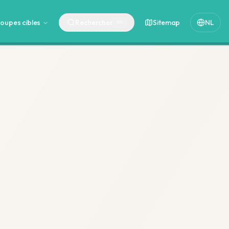
oupes cibles
Rechercher
Sitemap
NL
⌘
K