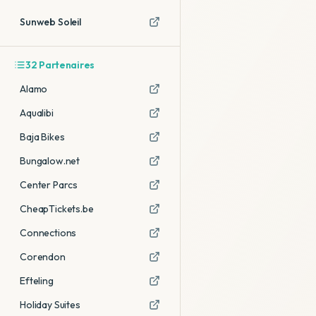
Sunweb Soleil
32
Partenaires
Alamo
Aqualibi
Baja Bikes
Bungalow.net
Center Parcs
CheapTickets.be
Connections
Corendon
Efteling
Holiday Suites