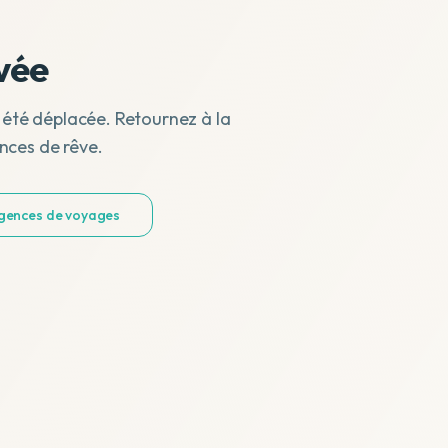
vée
 été déplacée. Retournez à la
nces de rêve.
agences de voyages