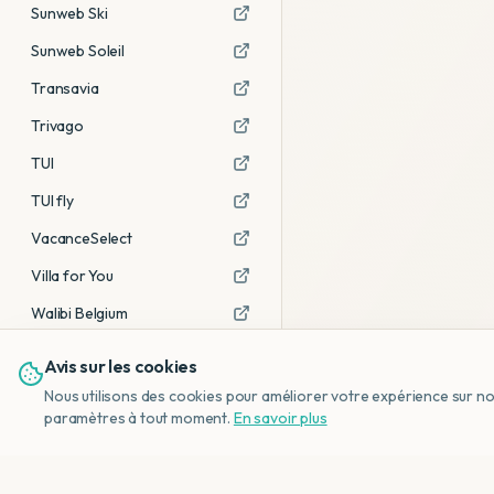
Sunweb Ski
Sunweb Soleil
Transavia
Trivago
TUI
TUI fly
VacanceSelect
Villa for You
Walibi Belgium
Avis sur les cookies
Voir tous les partenaires →
Nous utilisons des cookies pour améliorer votre expérience sur notr
Avis affiliés :
Ce sont des liens
paramètres à tout moment.
En savoir plus
d'affiliation. Si vous réservez via ces
liens, nous recevons une petite
commission, sans frais
supplémentaires pour vous.